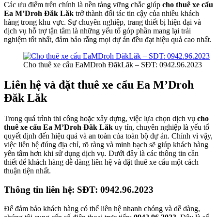
Các ưu điểm trên chính là nền tảng vững chắc giúp
cho thuê xe cẩu
Ea M’Droh Đăk Lăk
trở thành đối tác tin cậy của nhiều khách
hàng trong khu vực. Sự chuyên nghiệp, trang thiết bị hiện đại và
dịch vụ hỗ trợ tận tâm là những yếu tố góp phần mang lại trải
nghiệm tốt nhất, đảm bảo rằng mọi dự án đều đạt hiệu quả cao nhất.
Cho thuê xe cẩu EaMDroh ĐăkLăk – SĐT: 0942.96.2023
Liên hệ và đặt thuê xe cẩu Ea M’Droh
Đăk Lăk
Trong quá trình thi công hoặc xây dựng, việc lựa chọn dịch vụ
cho
thuê xe cẩu Ea M’Droh Đăk Lăk
uy tín, chuyên nghiệp là yếu tố
quyết định đến hiệu quả và an toàn của toàn bộ dự án. Chính vì vậy,
việc liên hệ đúng địa chỉ, rõ ràng và minh bạch sẽ giúp khách hàng
yên tâm hơn khi sử dụng dịch vụ. Dưới đây là các thông tin cần
thiết để khách hàng dễ dàng liên hệ và đặt thuê xe cẩu một cách
thuận tiện nhất.
Thông tin liên hệ: SĐT: 0942.96.2023
Để đảm bảo khách hàng có thể liên hệ nhanh chóng và dễ dàng,