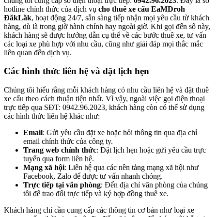
chúng tôi cung cấp số điện thoại trực tiếp:
0942.96.2023
. Đây là số
hotline chính thức của dịch vụ
cho thuê xe cẩu EaMDroh
ĐăkLăk
, hoạt động 24/7, sẵn sàng tiếp nhận mọi yêu cầu từ khách
hàng, dù là trong giờ hành chính hay ngoài giờ. Khi gọi đến số này,
khách hàng sẽ được hướng dẫn cụ thể về các bước thuê xe, tư vấn
các loại xe phù hợp với nhu cầu, cũng như giải đáp mọi thắc mắc
liên quan đến dịch vụ.
Các hình thức liên hệ và đặt lịch hẹn
Chúng tôi hiểu rằng mỗi khách hàng có nhu cầu liên hệ và đặt thuê
xe cẩu theo cách thuận tiện nhất. Vì vậy, ngoài việc gọi điện thoại
trực tiếp qua SĐT: 0942.96.2023, khách hàng còn có thể sử dụng
các hình thức liên hệ khác như:
Email
: Gửi yêu cầu đặt xe hoặc hỏi thông tin qua địa chỉ
email chính thức của công ty.
Trang web chính thức
: Đặt lịch hẹn hoặc gửi yêu cầu trực
tuyến qua form liên hệ.
Mạng xã hội
: Liên hệ qua các nền tảng mạng xã hội như
Facebook, Zalo để được tư vấn nhanh chóng.
Trực tiếp tại văn phòng
: Đến địa chỉ văn phòng của chúng
tôi để trao đổi trực tiếp và ký hợp đồng thuê xe.
Khách hàng chỉ cần cung cấp các thông tin cơ bản như loại xe