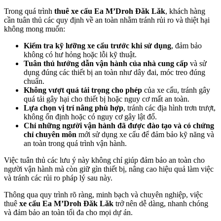
Trong quá trình
thuê xe cẩu Ea M’Droh Đăk Lăk
, khách hàng
cần tuân thủ các quy định về an toàn nhằm tránh rủi ro và thiệt hại
không mong muốn:
Kiểm tra kỹ lưỡng xe cẩu trước khi sử dụng
, đảm bảo
không có hư hỏng hoặc lỗi kỹ thuật.
Tuân thủ hướng dẫn vận hành của nhà cung cấp
và sử
dụng đúng các thiết bị an toàn như dây đai, móc treo đúng
chuẩn.
Không vượt quá tải trọng cho phép
của xe cẩu, tránh gây
quá tải gây hại cho thiết bị hoặc nguy cơ mất an toàn.
Lựa chọn vị trí nâng phù hợp
, tránh các địa hình trơn trượt,
không ổn định hoặc có nguy cơ gây lật đổ.
Chỉ những người vận hành đã được đào tạo và có chứng
chỉ chuyên môn
mới sử dụng xe cẩu để đảm bảo kỹ năng và
an toàn trong quá trình vận hành.
Việc tuân thủ các lưu ý này không chỉ giúp đảm bảo an toàn cho
người vận hành mà còn giữ gìn thiết bị, nâng cao hiệu quả làm việc
và tránh các rủi ro pháp lý sau này.
Thông qua quy trình rõ ràng, minh bạch và chuyên nghiệp, việc
thuê
xe cẩu Ea M’Droh Đăk Lăk
trở nên dễ dàng, nhanh chóng
và đảm bảo an toàn tối đa cho mọi dự án.