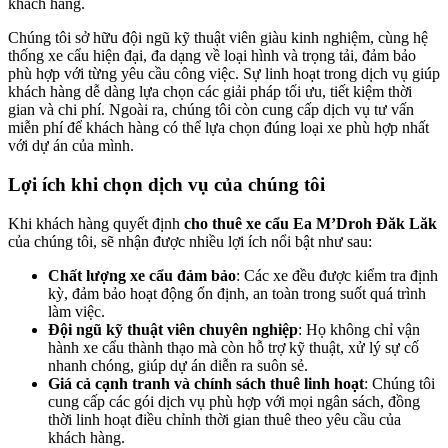
khách hàng.
Chúng tôi sở hữu đội ngũ kỹ thuật viên giàu kinh nghiệm, cùng hệ
thống xe cẩu hiện đại, đa dạng về loại hình và trọng tải, đảm bảo
phù hợp với từng yêu cầu công việc. Sự linh hoạt trong dịch vụ giúp
khách hàng dễ dàng lựa chọn các giải pháp tối ưu, tiết kiệm thời
gian và chi phí. Ngoài ra, chúng tôi còn cung cấp dịch vụ tư vấn
miễn phí để khách hàng có thể lựa chọn đúng loại xe phù hợp nhất
với dự án của mình.
Lợi ích khi chọn dịch vụ của chúng tôi
Khi khách hàng quyết định
cho thuê xe cẩu Ea M’Droh Đăk Lăk
của chúng tôi, sẽ nhận được nhiều lợi ích nổi bật như sau:
Chất lượng xe cẩu đảm bảo
: Các xe đều được kiểm tra định
kỳ, đảm bảo hoạt động ổn định, an toàn trong suốt quá trình
làm việc.
Đội ngũ kỹ thuật viên chuyên nghiệp
: Họ không chỉ vận
hành xe cẩu thành thạo mà còn hỗ trợ kỹ thuật, xử lý sự cố
nhanh chóng, giúp dự án diễn ra suôn sẻ.
Giá cả cạnh tranh và chính sách thuê linh hoạt
: Chúng tôi
cung cấp các gói dịch vụ phù hợp với mọi ngân sách, đồng
thời linh hoạt điều chỉnh thời gian thuê theo yêu cầu của
khách hàng.