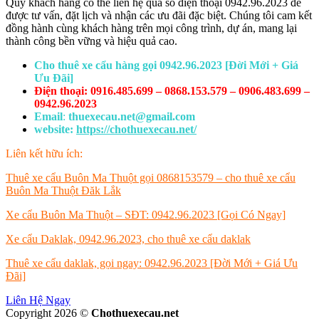
Quý khách hàng có thể liên hệ qua số điện thoại 0942.96.2023 để
được tư vấn, đặt lịch và nhận các ưu đãi đặc biệt. Chúng tôi cam kết
đồng hành cùng khách hàng trên mọi công trình, dự án, mang lại
thành công bền vững và hiệu quả cao.
Cho thuê xe cẩu hàng gọi 0942.96.2023 [Đời Mới + Giá
Ưu Đãi]
Điện thoại: 0916.485.699 – 0868.153.579 – 0906.483.699 –
0942.96.2023
Email
:
thuexecau.net@gmail.com
website:
https://chothuexecau.net/
Liên kết hữu ích:
Thuê xe cẩu Buôn Ma Thuột gọi 0868153579 – cho thuê xe cẩu
Buôn Ma Thuột Đăk Lắk
Xe cẩu Buôn Ma Thuột – SĐT: 0942.96.2023 [Gọi Có Ngay]
Xe cẩu Daklak, 0942.96.2023, cho thuê xe cẩu daklak
Thuê xe cẩu daklak, gọi ngay: 0942.96.2023 [Đời Mới + Giá Ưu
Đãi]
Liên Hệ Ngay
Copyright 2026 ©
Chothuexecau.net