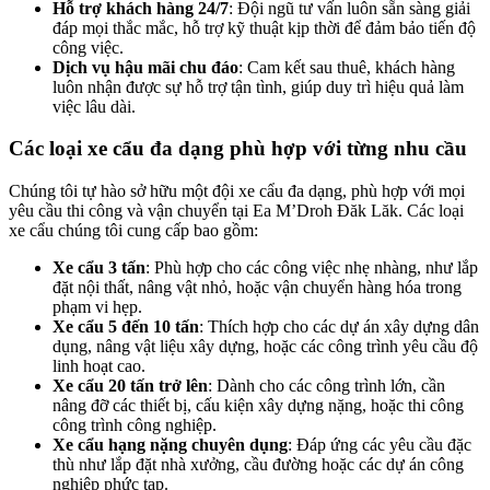
Hỗ trợ khách hàng 24/7
: Đội ngũ tư vấn luôn sẵn sàng giải
đáp mọi thắc mắc, hỗ trợ kỹ thuật kịp thời để đảm bảo tiến độ
công việc.
Dịch vụ hậu mãi chu đáo
: Cam kết sau thuê, khách hàng
luôn nhận được sự hỗ trợ tận tình, giúp duy trì hiệu quả làm
việc lâu dài.
Các loại xe cẩu đa dạng phù hợp với từng nhu cầu
Chúng tôi tự hào sở hữu một đội xe cẩu đa dạng, phù hợp với mọi
yêu cầu thi công và vận chuyển tại Ea M’Droh Đăk Lăk. Các loại
xe cẩu chúng tôi cung cấp bao gồm:
Xe cẩu 3 tấn
: Phù hợp cho các công việc nhẹ nhàng, như lắp
đặt nội thất, nâng vật nhỏ, hoặc vận chuyển hàng hóa trong
phạm vi hẹp.
Xe cẩu 5 đến 10 tấn
: Thích hợp cho các dự án xây dựng dân
dụng, nâng vật liệu xây dựng, hoặc các công trình yêu cầu độ
linh hoạt cao.
Xe cẩu 20 tấn trở lên
: Dành cho các công trình lớn, cần
nâng đỡ các thiết bị, cấu kiện xây dựng nặng, hoặc thi công
công trình công nghiệp.
Xe cẩu hạng nặng chuyên dụng
: Đáp ứng các yêu cầu đặc
thù như lắp đặt nhà xưởng, cầu đường hoặc các dự án công
nghiệp phức tạp.