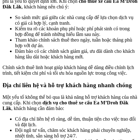
phí là yếu tố quyết định lớn. Khi chọn
cho thuê xe cẩu Ea M’Droh
Đăk Lăk
, khách hàng nên chú ý:
So sánh mức giá giữa các nhà cung cấp để lựa chọn dịch vụ
có giá cả hợp lý, cạnh tranh.
Kiểm tra rõ các khoản phụ phí hoặc phí phát sinh có trong
hợp đồng để tránh những hiểu lầm sau này.
Tham khảo chính sách thuê theo ngày, tuần hoặc tháng phù
hợp với dự án.
Đảm bảo có các chính sách giảm giá, ưu đãi dành cho khách
hàng lâu dài hoặc khách hàng mới.
Chính sách thuê linh hoạt giúp khách hàng dễ dàng điều chỉnh lịch
trình, tiết kiệm chi phí và tối ưu hóa nguồn lực trong công việc.
Địa chỉ liên hệ và hỗ trợ khách hàng nhanh chóng
Một yếu tố không thể bỏ qua là khả năng hỗ trợ khách hàng của nhà
cung cấp. Khi chọn
dịch vụ cho thuê xe cẩu Ea M’Droh Đăk
Lăk
, khách hàng cần đảm bảo:
Có địa chỉ liên hệ rõ ràng, dễ tìm, thuận tiện cho việc trao đổi
và đặt lịch.
Đội ngũ tư vấn, chăm sóc khách hàng phải chuyên nghiệp,
nhiệt tình, sẵn sàng hỗ trợ 24/7.