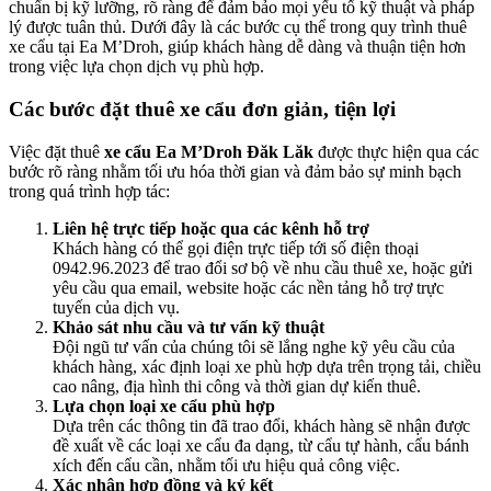
chuẩn bị kỹ lưỡng, rõ ràng để đảm bảo mọi yếu tố kỹ thuật và pháp
lý được tuân thủ. Dưới đây là các bước cụ thể trong quy trình thuê
xe cẩu tại Ea M’Droh, giúp khách hàng dễ dàng và thuận tiện hơn
trong việc lựa chọn dịch vụ phù hợp.
Các bước đặt thuê xe cẩu đơn giản, tiện lợi
Việc đặt thuê
xe cẩu Ea M’Droh Đăk Lăk
được thực hiện qua các
bước rõ ràng nhằm tối ưu hóa thời gian và đảm bảo sự minh bạch
trong quá trình hợp tác:
Liên hệ trực tiếp hoặc qua các kênh hỗ trợ
Khách hàng có thể gọi điện trực tiếp tới số điện thoại
0942.96.2023 để trao đổi sơ bộ về nhu cầu thuê xe, hoặc gửi
yêu cầu qua email, website hoặc các nền tảng hỗ trợ trực
tuyến của dịch vụ.
Khảo sát nhu cầu và tư vấn kỹ thuật
Đội ngũ tư vấn của chúng tôi sẽ lắng nghe kỹ yêu cầu của
khách hàng, xác định loại xe phù hợp dựa trên trọng tải, chiều
cao nâng, địa hình thi công và thời gian dự kiến thuê.
Lựa chọn loại xe cẩu phù hợp
Dựa trên các thông tin đã trao đổi, khách hàng sẽ nhận được
đề xuất về các loại xe cẩu đa dạng, từ cẩu tự hành, cẩu bánh
xích đến cẩu cần, nhằm tối ưu hiệu quả công việc.
Xác nhận hợp đồng và ký kết