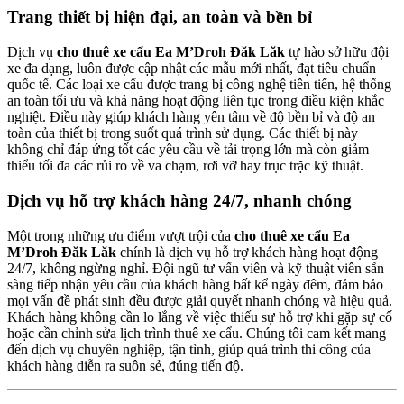
Trang thiết bị hiện đại, an toàn và bền bỉ
Dịch vụ
cho thuê xe cẩu Ea M’Droh Đăk Lăk
tự hào sở hữu đội
xe đa dạng, luôn được cập nhật các mẫu mới nhất, đạt tiêu chuẩn
quốc tế. Các loại xe cẩu được trang bị công nghệ tiên tiến, hệ thống
an toàn tối ưu và khả năng hoạt động liên tục trong điều kiện khắc
nghiệt. Điều này giúp khách hàng yên tâm về độ bền bỉ và độ an
toàn của thiết bị trong suốt quá trình sử dụng. Các thiết bị này
không chỉ đáp ứng tốt các yêu cầu về tải trọng lớn mà còn giảm
thiểu tối đa các rủi ro về va chạm, rơi vỡ hay trục trặc kỹ thuật.
Dịch vụ hỗ trợ khách hàng 24/7, nhanh chóng
Một trong những ưu điểm vượt trội của
cho thuê xe cẩu Ea
M’Droh Đăk Lăk
chính là dịch vụ hỗ trợ khách hàng hoạt động
24/7, không ngừng nghỉ. Đội ngũ tư vấn viên và kỹ thuật viên sẵn
sàng tiếp nhận yêu cầu của khách hàng bất kể ngày đêm, đảm bảo
mọi vấn đề phát sinh đều được giải quyết nhanh chóng và hiệu quả.
Khách hàng không cần lo lắng về việc thiếu sự hỗ trợ khi gặp sự cố
hoặc cần chỉnh sửa lịch trình thuê xe cẩu. Chúng tôi cam kết mang
đến dịch vụ chuyên nghiệp, tận tình, giúp quá trình thi công của
khách hàng diễn ra suôn sẻ, đúng tiến độ.