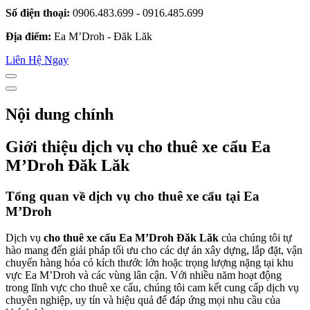
Số điện thoại:
0906.483.699 - 0916.485.699
Địa điểm:
Ea M’Droh - Đăk Lăk
Liên Hệ Ngay
Nội dung chính
Giới thiệu dịch vụ cho thuê xe cẩu Ea
M’Droh Đăk Lăk
Tổng quan về dịch vụ cho thuê xe cẩu tại Ea
M’Droh
Dịch vụ
cho thuê xe cẩu Ea M’Droh Đăk Lăk
của chúng tôi tự
hào mang đến giải pháp tối ưu cho các dự án xây dựng, lắp đặt, vận
chuyển hàng hóa có kích thước lớn hoặc trọng lượng nặng tại khu
vực Ea M’Droh và các vùng lân cận. Với nhiều năm hoạt động
trong lĩnh vực cho thuê xe cẩu, chúng tôi cam kết cung cấp dịch vụ
chuyên nghiệp, uy tín và hiệu quả để đáp ứng mọi nhu cầu của