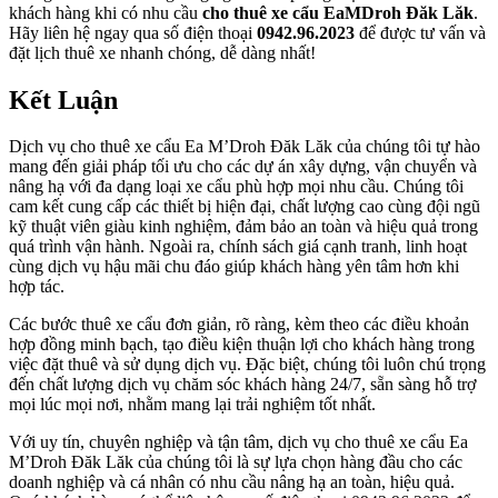
khách hàng khi có nhu cầu
cho thuê xe cẩu EaMDroh Đăk Lăk
.
Hãy liên hệ ngay qua số điện thoại
0942.96.2023
để được tư vấn và
đặt lịch thuê xe nhanh chóng, dễ dàng nhất!
Kết Luận
Dịch vụ cho thuê xe cẩu Ea M’Droh Đăk Lăk của chúng tôi tự hào
mang đến giải pháp tối ưu cho các dự án xây dựng, vận chuyển và
nâng hạ với đa dạng loại xe cẩu phù hợp mọi nhu cầu. Chúng tôi
cam kết cung cấp các thiết bị hiện đại, chất lượng cao cùng đội ngũ
kỹ thuật viên giàu kinh nghiệm, đảm bảo an toàn và hiệu quả trong
quá trình vận hành. Ngoài ra, chính sách giá cạnh tranh, linh hoạt
cùng dịch vụ hậu mãi chu đáo giúp khách hàng yên tâm hơn khi
hợp tác.
Các bước thuê xe cẩu đơn giản, rõ ràng, kèm theo các điều khoản
hợp đồng minh bạch, tạo điều kiện thuận lợi cho khách hàng trong
việc đặt thuê và sử dụng dịch vụ. Đặc biệt, chúng tôi luôn chú trọng
đến chất lượng dịch vụ chăm sóc khách hàng 24/7, sẵn sàng hỗ trợ
mọi lúc mọi nơi, nhằm mang lại trải nghiệm tốt nhất.
Với uy tín, chuyên nghiệp và tận tâm, dịch vụ cho thuê xe cẩu Ea
M’Droh Đăk Lăk của chúng tôi là sự lựa chọn hàng đầu cho các
doanh nghiệp và cá nhân có nhu cầu nâng hạ an toàn, hiệu quả.