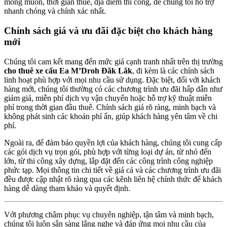
mong muốn, thời gian thuê, địa điểm thi công, để chúng tôi hỗ trợ
nhanh chóng và chính xác nhất.
Chính sách giá và ưu đãi đặc biệt cho khách hàng
mới
Chúng tôi cam kết mang đến mức giá cạnh tranh nhất trên thị trường
cho thuê xe cẩu Ea M’Droh Đăk Lăk
, đi kèm là các chính sách
linh hoạt phù hợp với mọi nhu cầu sử dụng. Đặc biệt, đối với khách
hàng mới, chúng tôi thường có các chương trình ưu đãi hấp dẫn như
giảm giá, miễn phí dịch vụ vận chuyển hoặc hỗ trợ kỹ thuật miễn
phí trong thời gian đầu thuê. Chính sách giá rõ ràng, minh bạch và
không phát sinh các khoản phí ẩn, giúp khách hàng yên tâm về chi
phí.
Ngoài ra, để đảm bảo quyền lợi của khách hàng, chúng tôi cung cấp
các gói dịch vụ trọn gói, phù hợp với từng loại dự án, từ nhỏ đến
lớn, từ thi công xây dựng, lắp đặt đến các công trình công nghiệp
phức tạp. Mọi thông tin chi tiết về giá cả và các chương trình ưu đãi
đều được cập nhật rõ ràng qua các kênh liên hệ chính thức để khách
hàng dễ dàng tham khảo và quyết định.
Với phương châm phục vụ chuyên nghiệp, tận tâm và minh bạch,
chúng tôi luôn sẵn sàng lắng nghe và đáp ứng mọi nhu cầu của