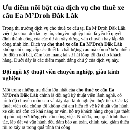
Ưu điểm nổi bật của dịch vụ cho thuê xe
cẩu Ea M’Droh Đăk Lăk
Trong thị trường dịch vụ cho thuê xe cẩu tại Ea M’Droh Đăk Lăk,
việc lựa chọn đối tác uy tín, chuyên nghiệp luôn là yếu tố quyết
định thành công của các dự án xây dựng, vận chuyển hay lắp đặt
công trình lớn. Dịch vụ
cho thuê xe cẩu Ea M’Droh Đăk Lăk
không chỉ cung cấp các thiết bị chất lượng cao mà còn sở hữu nhiều
ưu điểm nổi bật, đảm bảo mang lại sự hài lòng tối đa cho khách
hàng. Dưới đây là các điểm mạnh đáng chú ý của dịch vụ này.
Đội ngũ kỹ thuật viên chuyên nghiệp, giàu kinh
nghiệm
Một trong những ưu điểm lớn nhất của
cho thuê xe cẩu Ea
M’Droh Đăk Lăk
chính là đội ngũ kỹ thuật viên lành nghề, có
trình độ chuyên môn cao và dày dạn kinh nghiệm thực tiễn. Các kỹ
thuật viên của chúng tôi không chỉ am hiểu rõ về kỹ thuật vận hành
xe cẩu mà còn có khả năng tư vấn, hỗ trợ khách hàng chọn lựa thiết
bị phù hợp với từng yêu cầu công việc. Nhờ đó, mọi quá trình thao
tác, lắp đặt và vận hành đều đảm bảo an toàn, chính xác, giảm thiểu
rủi ro xảy ra trong quá trình thi công.