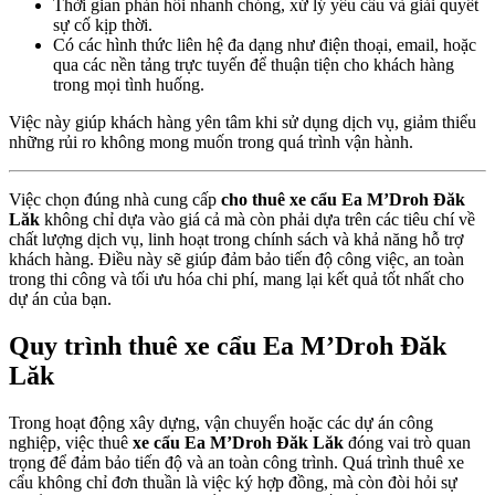
Thời gian phản hồi nhanh chóng, xử lý yêu cầu và giải quyết
sự cố kịp thời.
Có các hình thức liên hệ đa dạng như điện thoại, email, hoặc
qua các nền tảng trực tuyến để thuận tiện cho khách hàng
trong mọi tình huống.
Việc này giúp khách hàng yên tâm khi sử dụng dịch vụ, giảm thiểu
những rủi ro không mong muốn trong quá trình vận hành.
Việc chọn đúng nhà cung cấp
cho thuê xe cẩu Ea M’Droh Đăk
Lăk
không chỉ dựa vào giá cả mà còn phải dựa trên các tiêu chí về
chất lượng dịch vụ, linh hoạt trong chính sách và khả năng hỗ trợ
khách hàng. Điều này sẽ giúp đảm bảo tiến độ công việc, an toàn
trong thi công và tối ưu hóa chi phí, mang lại kết quả tốt nhất cho
dự án của bạn.
Quy trình thuê xe cẩu Ea M’Droh Đăk
Lăk
Trong hoạt động xây dựng, vận chuyển hoặc các dự án công
nghiệp, việc thuê
xe cẩu Ea M’Droh Đăk Lăk
đóng vai trò quan
trọng để đảm bảo tiến độ và an toàn công trình. Quá trình thuê xe
cẩu không chỉ đơn thuần là việc ký hợp đồng, mà còn đòi hỏi sự