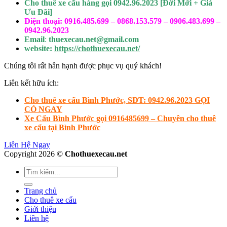
Cho thuê xe cẩu hàng gọi 0942.96.2023 [Đời Mới + Giá
Ưu Đãi]
Điện thoại: 0916.485.699 – 0868.153.579 – 0906.483.699 –
0942.96.2023
Email
:
thuexecau.net@gmail.com
website:
https://chothuexecau.net/
Chúng tôi rất hân hạnh được phục vụ quý khách!
Liên kết hữu ích:
Cho thuê xe cẩu Bình Phước, SĐT: 0942.96.2023 GỌI
CÓ NGAY
Xe Cẩu Bình Phước gọi 0916485699 – Chuyên cho thuê
xe cẩu tại Bình Phước
Liên Hệ Ngay
Copyright 2026 ©
Chothuexecau.net
Trang chủ
Cho thuê xe cẩu
Giới thiệu
Liên hệ