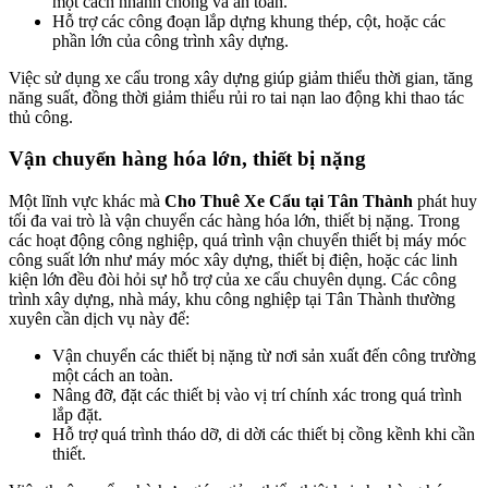
một cách nhanh chóng và an toàn.
Hỗ trợ các công đoạn lắp dựng khung thép, cột, hoặc các
phần lớn của công trình xây dựng.
Việc sử dụng xe cẩu trong xây dựng giúp giảm thiểu thời gian, tăng
năng suất, đồng thời giảm thiểu rủi ro tai nạn lao động khi thao tác
thủ công.
Vận chuyển hàng hóa lớn, thiết bị nặng
Một lĩnh vực khác mà
Cho Thuê Xe Cẩu tại Tân Thành
phát huy
tối đa vai trò là vận chuyển các hàng hóa lớn, thiết bị nặng. Trong
các hoạt động công nghiệp, quá trình vận chuyển thiết bị máy móc
công suất lớn như máy móc xây dựng, thiết bị điện, hoặc các linh
kiện lớn đều đòi hỏi sự hỗ trợ của xe cẩu chuyên dụng. Các công
trình xây dựng, nhà máy, khu công nghiệp tại Tân Thành thường
xuyên cần dịch vụ này để:
Vận chuyển các thiết bị nặng từ nơi sản xuất đến công trường
một cách an toàn.
Nâng đỡ, đặt các thiết bị vào vị trí chính xác trong quá trình
lắp đặt.
Hỗ trợ quá trình tháo dỡ, di dời các thiết bị cồng kềnh khi cần
thiết.