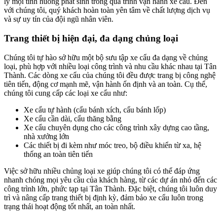
lý mọi tình huống phát sinh trong quá trình vận hành xe cẩu. Đến
với chúng tôi, quý khách hoàn toàn yên tâm về chất lượng dịch vụ
và sự uy tín của đội ngũ nhân viên.
Trang thiết bị hiện đại, đa dạng chủng loại
Chúng tôi tự hào sở hữu một bộ sưu tập xe cẩu đa dạng về chủng
loại, phù hợp với nhiều loại công trình và nhu cầu khác nhau tại Tân
Thành. Các dòng xe cẩu của chúng tôi đều được trang bị công nghệ
tiên tiến, động cơ mạnh mẽ, vận hành ổn định và an toàn. Cụ thể,
chúng tôi cung cấp các loại xe cẩu như:
Xe cẩu tự hành (cẩu bánh xích, cẩu bánh lốp)
Xe cẩu cần dài, cẩu thăng bằng
Xe cẩu chuyên dụng cho các công trình xây dựng cao tầng,
nhà xưởng lớn
Các thiết bị đi kèm như móc treo, bộ điều khiển từ xa, hệ
thống an toàn tiên tiến
Việc sở hữu nhiều chủng loại xe giúp chúng tôi có thể đáp ứng
nhanh chóng mọi yêu cầu của khách hàng, từ các dự án nhỏ đến các
công trình lớn, phức tạp tại Tân Thành. Đặc biệt, chúng tôi luôn duy
trì và nâng cấp trang thiết bị định kỳ, đảm bảo xe cẩu luôn trong
trạng thái hoạt động tốt nhất, an toàn nhất.