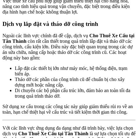
Việc thuê xe cẩu phù hợp giúp giảm thiểu thiệt hại cho hàng hóa,
nâng cao tính hiệu quả trong vận chuyển, đặc biệt trong điều kiện
địa hình hạn chế hoặc không thuận lợi.
Dịch vụ lắp đặt và tháo dỡ công trình
Ngoài các lĩnh vực chính đã đề cập, dịch vụ
Cho Thuê Xe Cẩu tại
Tân Thành
còn rất cần thiết trong quá trình lắp đặt và tháo dỡ các
công trình, cấu kiện lớn. Điều này đặc biệt quan trọng trong các dự
án sửa chữa, nâng cấp hoặc tháo dỡ các công trình cũ. Các hoạt
động này bao gồm:
Lắp đặt các thiết bị lớn như máy móc, hệ thống điện, trạm
biến áp.
Tháo dỡ các phần của công trình cũ để chuẩn bị cho xây
dựng mới hoặc nâng cấp.
Di chuyển các bộ phận cấu trúc lớn, đảm bảo an toàn tối đa
trong quá trình tháo dỡ.
Sử dụng xe cẩu trong các công tác này giúp giảm thiểu rủi ro về an
toàn, hạn chế thiệt hại về cấu trúc và tiết kiệm thời gian thi công.
Với các lĩnh vực ứng dụng đa dạng như đã trình bày, việc lựa chọn
dịch vụ
Cho Thuê Xe Cẩu tại Tân Thành
là sự lựa chọn tối ưu để