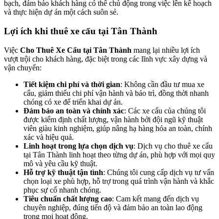
bạch, đảm bảo khách hàng có thể chủ động trong việc lên kế hoạch
và thực hiện dự án một cách suôn sẻ.
Lợi ích khi thuê xe cẩu tại Tân Thành
Việc
Cho Thuê Xe Cẩu tại Tân Thành
mang lại nhiều lợi ích
vượt trội cho khách hàng, đặc biệt trong các lĩnh vực xây dựng và
vận chuyển:
Tiết kiệm chi phí và thời gian
: Không cần đầu tư mua xe
cẩu, giảm thiểu chi phí vận hành và bảo trì, đồng thời nhanh
chóng có xe để triển khai dự án.
Đảm bảo an toàn và chính xác
: Các xe cẩu của chúng tôi
được kiểm định chất lượng, vận hành bởi đội ngũ kỹ thuật
viên giàu kinh nghiệm, giúp nâng hạ hàng hóa an toàn, chính
xác và hiệu quả.
Linh hoạt trong lựa chọn dịch vụ
: Dịch vụ cho thuê xe cẩu
tại Tân Thành linh hoạt theo từng dự án, phù hợp với mọi quy
mô và yêu cầu kỹ thuật.
Hỗ trợ kỹ thuật tận tình
: Chúng tôi cung cấp dịch vụ tư vấn
chọn loại xe phù hợp, hỗ trợ trong quá trình vận hành và khắc
phục sự cố nhanh chóng.
Tiêu chuẩn chất lượng cao
: Cam kết mang đến dịch vụ
chuyên nghiệp, đúng tiến độ và đảm bảo an toàn lao động
trong mọi hoạt động.