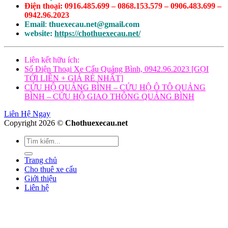
Điện thoại: 0916.485.699 – 0868.153.579 – 0906.483.699 –
0942.96.2023
Email
:
thuexecau.net@gmail.com
website:
https://chothuexecau.net/
Liên kết hữu ích:
Số Điện Thoại Xe Cẩu Quảng Bình, 0942.96.2023 [GỌI
TỚI LIỀN + GIÁ RẺ NHẤT]
CỨU HỘ QUẢNG BÌNH – CỨU HỘ Ô TÔ QUẢNG
BÌNH – CỨU HỘ GIAO THÔNG QUẢNG BÌNH
Liên Hệ Ngay
Copyright 2026 ©
Chothuexecau.net
Trang chủ
Cho thuê xe cẩu
Giới thiệu
Liên hệ