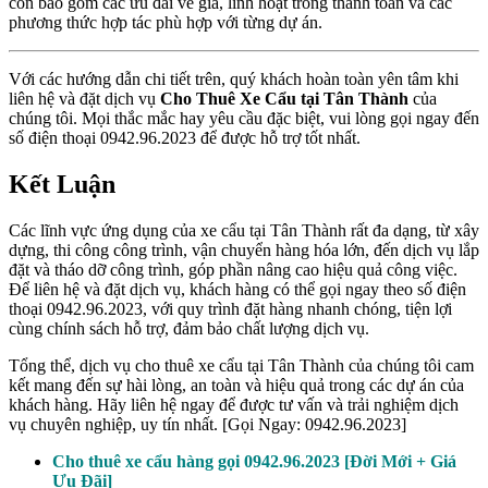
còn bao gồm các ưu đãi về giá, linh hoạt trong thanh toán và các
phương thức hợp tác phù hợp với từng dự án.
Với các hướng dẫn chi tiết trên, quý khách hoàn toàn yên tâm khi
liên hệ và đặt dịch vụ
Cho Thuê Xe Cẩu tại Tân Thành
của
chúng tôi. Mọi thắc mắc hay yêu cầu đặc biệt, vui lòng gọi ngay đến
số điện thoại 0942.96.2023 để được hỗ trợ tốt nhất.
Kết Luận
Các lĩnh vực ứng dụng của xe cẩu tại Tân Thành rất đa dạng, từ xây
dựng, thi công công trình, vận chuyển hàng hóa lớn, đến dịch vụ lắp
đặt và tháo dỡ công trình, góp phần nâng cao hiệu quả công việc.
Để liên hệ và đặt dịch vụ, khách hàng có thể gọi ngay theo số điện
thoại 0942.96.2023, với quy trình đặt hàng nhanh chóng, tiện lợi
cùng chính sách hỗ trợ, đảm bảo chất lượng dịch vụ.
Tổng thể, dịch vụ cho thuê xe cẩu tại Tân Thành của chúng tôi cam
kết mang đến sự hài lòng, an toàn và hiệu quả trong các dự án của
khách hàng. Hãy liên hệ ngay để được tư vấn và trải nghiệm dịch
vụ chuyên nghiệp, uy tín nhất. [Gọi Ngay: 0942.96.2023]
Cho thuê xe cẩu hàng gọi 0942.96.2023 [Đời Mới + Giá
Ưu Đãi]