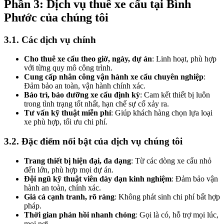
Phần 3: Dịch vụ thuê xe cẩu tại Bình
Phước của chúng tôi
3.1. Các dịch vụ chính
Cho thuê xe cẩu theo giờ, ngày, dự án
: Linh hoạt, phù hợp
với từng quy mô công trình.
Cung cấp nhân công vận hành xe cẩu chuyên nghiệp
:
Đảm bảo an toàn, vận hành chính xác.
Bảo trì, bảo dưỡng xe cẩu định kỳ
: Cam kết thiết bị luôn
trong tình trạng tốt nhất, hạn chế sự cố xảy ra.
Tư vấn kỹ thuật miễn phí
: Giúp khách hàng chọn lựa loại
xe phù hợp, tối ưu chi phí.
3.2. Đặc điểm nổi bật của dịch vụ chúng tôi
Trang thiết bị hiện đại, đa dạng
: Từ các dòng xe cẩu nhỏ
đến lớn, phù hợp mọi dự án.
Đội ngũ kỹ thuật viên dày dạn kinh nghiệm
: Đảm bảo vận
hành an toàn, chính xác.
Giá cả cạnh tranh, rõ ràng
: Không phát sinh chi phí bất hợp
pháp.
Thời gian phản hồi nhanh chóng
: Gọi là có, hỗ trợ mọi lúc,
mọi nơi.