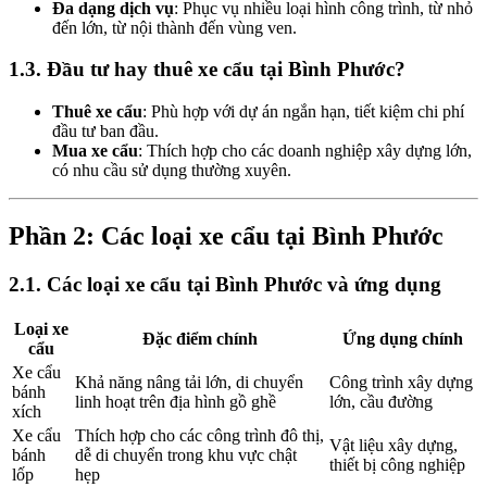
Đa dạng dịch vụ
: Phục vụ nhiều loại hình công trình, từ nhỏ
đến lớn, từ nội thành đến vùng ven.
1.3. Đầu tư hay thuê xe cẩu tại Bình Phước?
Thuê xe cẩu
: Phù hợp với dự án ngắn hạn, tiết kiệm chi phí
đầu tư ban đầu.
Mua xe cẩu
: Thích hợp cho các doanh nghiệp xây dựng lớn,
có nhu cầu sử dụng thường xuyên.
Phần 2: Các loại xe cẩu tại Bình Phước
2.1. Các loại xe cẩu tại Bình Phước và ứng dụng
Loại xe
Đặc điểm chính
Ứng dụng chính
cẩu
Xe cẩu
Khả năng nâng tải lớn, di chuyển
Công trình xây dựng
bánh
linh hoạt trên địa hình gồ ghề
lớn, cầu đường
xích
Xe cẩu
Thích hợp cho các công trình đô thị,
Vật liệu xây dựng,
bánh
dễ di chuyển trong khu vực chật
thiết bị công nghiệp
lốp
hẹp