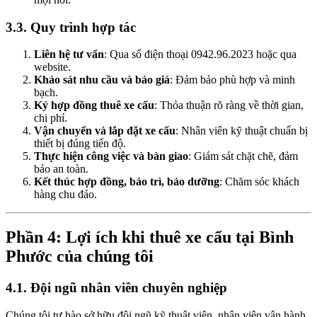
3.3. Quy trình hợp tác
Liên hệ tư vấn
: Qua số điện thoại 0942.96.2023 hoặc qua
website.
Khảo sát nhu cầu và báo giá
: Đảm bảo phù hợp và minh
bạch.
Ký hợp đồng thuê xe cẩu
: Thỏa thuận rõ ràng về thời gian,
chi phí.
Vận chuyển và lắp đặt xe cẩu
: Nhân viên kỹ thuật chuẩn bị
thiết bị đúng tiến độ.
Thực hiện công việc và bàn giao
: Giám sát chặt chẽ, đảm
bảo an toàn.
Kết thúc hợp đồng, bảo trì, bảo dưỡng
: Chăm sóc khách
hàng chu đáo.
Phần 4: Lợi ích khi thuê xe cẩu tại Bình
Phước của chúng tôi
4.1. Đội ngũ nhân viên chuyên nghiệp
Chúng tôi tự hào sở hữu đội ngũ kỹ thuật viên, nhân viên vận hành