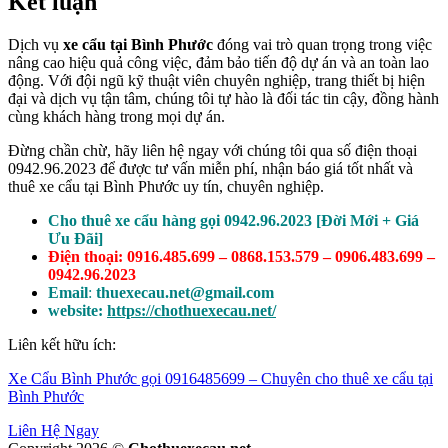
Kết luận
Dịch vụ
xe cẩu tại Bình Phước
đóng vai trò quan trọng trong việc
nâng cao hiệu quả công việc, đảm bảo tiến độ dự án và an toàn lao
động. Với đội ngũ kỹ thuật viên chuyên nghiệp, trang thiết bị hiện
đại và dịch vụ tận tâm, chúng tôi tự hào là đối tác tin cậy, đồng hành
cùng khách hàng trong mọi dự án.
Đừng chần chừ, hãy liên hệ ngay với chúng tôi qua số điện thoại
0942.96.2023 để được tư vấn miễn phí, nhận báo giá tốt nhất và
thuê xe cẩu tại Bình Phước uy tín, chuyên nghiệp.
Cho thuê xe cẩu hàng gọi 0942.96.2023 [Đời Mới + Giá
Ưu Đãi]
Điện thoại: 0916.485.699 – 0868.153.579 – 0906.483.699 –
0942.96.2023
Email
:
thuexecau.net@gmail.com
website:
https://chothuexecau.net/
Liên kết hữu ích:
Xe Cẩu Bình Phước gọi 0916485699 – Chuyên cho thuê xe cẩu tại
Bình Phước
Liên Hệ Ngay