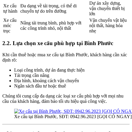
Dự án xây dựng,
Xe cẩu
Đa dạng về tải trọng, có thể di
vận chuyển thiết bị
tự hành
chuyển tự do trên đường
lớn
Xe cẩu
Vận chuyển vật liệu
Nâng tải trung bình, phù hợp với
móc
nội thất, hàng hóa
các công trình nhỏ, nội thất
trục
nhẹ
2.2. Lựa chọn xe cẩu phù hợp tại Bình Phước
Khi cần thuê hoặc mua xe cẩu tại Bình Phước, khách hàng cần xác
định rõ:
Loại công trình, dự án đang thực hiện
Tải trọng cần nâng
Địa hình, khoảng cách vận chuyển
Ngân sách đầu tư hoặc thuê
Chúng tôi cung cấp đa dạng các loại xe cẩu phù hợp với mọi nhu
cầu của khách hàng, đảm bảo tối ưu hiệu quả công việc.
Xe cẩu tại Bình Phước, SĐT: 0942.96.2023 [GỌI CÓ NGAY]