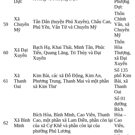
Dực
Phượng
Dực
Thôn
Xã
Chính
Tân Dân (huyện Phú Xuyên), Châu Can,
59
Chuyên
Vân, xã
Phú Yên, Vân Từ và Chuyên Mỹ
Mỹ
Chuyên
Mỹ
Thôn
Bạch Hạ, Khai Thái, Minh Tân, Phúc
Hòa
Xã Đại
60
Tiến, Quang Lãng, Tri Thủy và Đại
Thượng,
Xuyên
Xuyên
xã Đại
Xuyên
Số 135
Xã
Kim Bài, các xã Đỗ Động, Kim An,
phố Kim
61
Thanh
Phương Trung, Thanh Mai và một phần
Bài, xã
Oai
xã Kim Thư
Thanh
Oai
Số 01
đường
Bích
Bích Hòa, Bình Minh, Cao Viên, Thanh
Hòa –
Xã Bình
Cao, một phần xã Lam Điền, phần còn lại
Cao
62
Minh
của xã Cự Khê và phần còn lại của
Viên,
phường Phú Lương
thôn