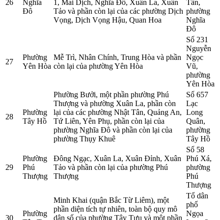
26
Nghĩa
1, Mai Dịch, Nghĩa Đô, Xuân La, Xuân
Tân,
Đô
Tảo và phần còn lại của các phường Dịch
phường
Vọng, Dịch Vọng Hậu, Quan Hoa
Nghĩa
Đô
Số 231
Nguyễn
Phường
Mễ Trì, Nhân Chính, Trung Hòa và phần
Ngọc
27
Yên Hòa
còn lại của phường Yên Hòa
Vũ,
phường
Yên Hòa
Phường Bưởi, một phần phường Phú
Số 657
Thượng và phường Xuân La, phần còn
Lạc
Phường
lại của các phường Nhật Tân, Quảng An,
Long
28
Tây Hồ
Tứ Liên, Yên Phụ, phần còn lại của
Quân,
phường Nghĩa Đô và phần còn lại của
phường
phường Thụy Khuê
Tây Hồ
Số 58
Phường
Đông Ngạc, Xuân La, Xuân Đỉnh, Xuân
Phú Xá,
29
Phú
Tảo và phần còn lại của phường Phú
phường
Thượng
Thượng
Phú
Thượng
Tổ dân
Minh Khai (quận Bắc Từ Liêm), một
phố
phần diện tích tự nhiên, toàn bộ quy mô
Phường
Ngọa
30
dân số của phường Tây Tựu và một phần