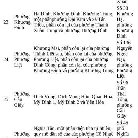
Xuân
Số 33
Hạ Đình, Khương Đình, Khương Trung,
Khương
Phường
một phầnphường Đại Kim và xã Tân
Hạ,
23
Khương
Triều, phần còn lại của phường Thanh
phường
Đình
Xuân Trung và phường Thượng Đình
Khương
Đình
Số 136
Khương Mai, phần còn lại của phường
Nguyễn
Phường
Thịnh Liệt sau, phần còn lại của phường
Ngọc
24
Phương
Phương Liệt, phần còn lại của phường
Nại,
Liệt
Định Công, phần còn lại của phường
phường
Khương Đình và phường Khương Trung
Phương
Liệt
Số 96
Trần
Phường
Thái
Dịch Vọng, Dịch Vọng Hậu, Quan Hoa,
25
Cầu
Tông,
Mỹ Đình 1, Mỹ Đình 2 và Yên Hòa
Giấy
phường
Cầu
Giấy
Số 45
Nghĩa Tân, một phần diện tích tự nhiên,
phố
Phường
quy mô dân số của các phường Cổ Nhuế
Nghĩa