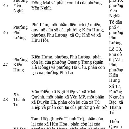
Phường
phố 10,
Đồng Mai và phần còn lại của phường
45
Yên
phường
Yên Nghĩa
Nghĩa
Yên
Nghĩa
Tổ dân
Phú Lãm, một phần diện tích tự nhiên,
Phường
phố 4,
quy mô dân số của phường Kiến Hưng,
46
Phú
phường
phường Phú Lương, xã Cự Khê và xã
Lương
Phú
Hữu Hòa
Lương
Lô C3,
khu đô
Kiến Hưng, phường Phú Lương, phần
Phường
thị Văn
còn lại của phường Quang Trung (quận
47
Kiến
Phú,
Hà Đông) và phường Hà Cầu, phần còn
Hưng
phường
lại của phường Phú La
Kiến
Hưng
Số 12,
Văn Điển, xã Ngũ Hiệp và xã Vĩnh
Đường
Xã
Quỳnh, một phần xã Yên Mỹ, một phần
Nguyễn
48
Thanh
xã Duyên Hà, phần còn lại của xã Tứ
Bặc, xã
Trì
Hiệp và phần còn lại của phường Yên Sở
Thanh
Trì
Tam Hiệp (huyện Thanh Trì), phần còn
Thôn
lại của xã Hữu Hòa , phần còn lại của
Quỳnh