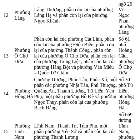
ngõ 25
Láng Thượng, phần còn lại của phường
Vũ
Phường
12
Láng Hạ và phần còn lại của phường
Ngọc
Láng
Ngọc Khánh
Phan,
phường
Láng
Phần còn lại của phường Cát Linh, phần
Số 61
còn lại của phường Điện Biên, phần còn
phố
Phường
lại của phường Thành Công , phần còn
Hoàng
13
Ô Chợ
lại của phường Ô Chợ Dừa, phần còn lại
Cầu,
Dừa
của phường Trung Liệt , phần còn lại của
phường
phường Hàng Bột và phường Văn Miếu
Ô Chợ
– Quốc Tử Giám
Dừa
Chương Dương, Phúc Tân, Phúc Xá, một
Số 30
phần các phường Nhật Tân, Phú Thượng,
phố Tứ
Phường
Quảng An, Thanh Lương, Tứ Liên, Yên
Liên,
14
Hồng Hà
Phụ, một phần phường Bồ Đề và phường
phường
Ngọc Thụy, phần còn lại của phường
Hồng
Bạch Đằng
Hà
Số 669
đường
Phường
Lĩnh Nam, Thanh Trì, Trần Phú, một
Lĩnh
15
Lĩnh
phần phường Yên Sở và phần còn lại của
Nam,
Nam
phường Thanh Lương
phường