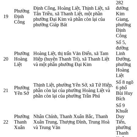
282
Định Công, Hoàng Liệt, Thịnh Liệt, xã
đường
Phường
Tân Triều, xã Thanh Liệt, một phần
Kim
19
Định
phường Đại Kim và phần còn lại của
Giang,
Công
phường Giáp Bát
phường
Định
Công
Số 5,
đường
Phường
Hoàng Liệt, thị trấn Văn Điển, xã Tam
Linh
20
Hoàng
Hiệp (huyện Thanh Trì), xã Thanh Liệt
Đường,
Liệt
và một phần phường Đại Kim
phường
Hoàng
Liệt
Số 8 ngõ
Thịnh Liệt, phường Yên Sở, xã Tứ Hiệp,
Phường
6 phố
21
phần còn lại của phường Hoàng Liệt và
Yên Sở
Bùi Huy
phần còn lại của phường Trần Phú
Bích
Số 9
Khuất
Phường
Nhân Chính, Thanh Xuân Bắc, Thanh
Duy
22
Thanh
Xuân Trung, Thượng Đình, Trung Hoà
Tiến,
Xuân
và Trung Văn
phường
Thanh