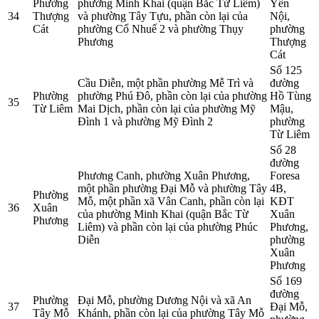
Phường
phường Minh Khai (quận Bắc Từ Liêm)
Yên
34
Thượng
và phường Tây Tựu, phần còn lại của
Nội,
Cát
phường Cổ Nhuế 2 và phường Thụy
phường
Phương
Thượng
Cát
Số 125
Cầu Diễn, một phần phường Mễ Trì và
đường
Phường
phường Phú Đô, phần còn lại của phường
Hồ Tùng
35
Từ Liêm
Mai Dịch, phần còn lại của phường Mỹ
Mậu,
Đình 1 và phường Mỹ Đình 2
phường
Từ Liêm
Số 28
đường
Phương Canh, phường Xuân Phương,
Foresa
một phần phường Đại Mỗ và phường Tây
4B,
Phường
Mỗ, một phần xã Vân Canh, phần còn lại
KĐT
36
Xuân
của phường Minh Khai (quận Bắc Từ
Xuân
Phương
Liêm) và phần còn lại của phường Phúc
Phương,
Diễn
phường
Xuân
Phương
Số 169
đường
Phường
Đại Mỗ, phường Dương Nội và xã An
37
Đại Mỗ,
Tây Mỗ
Khánh, phần còn lại của phường Tây Mỗ