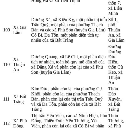
Hồng Hà và xã Tiến Thịnh
thôn 7,
xã Liên
Minh
Dương Xá, xã Kiêu Kỵ, một phần thị trấn
Số 1,
Trâu Quỳ, một phần của phường Thạch
phố
Xã Gia
109
Bàn và các xã Phú Sơn (huyện Gia Lâm),
Thuận
Lâm
Cổ Bi, Đa Tốn, một phần diện tích tự
An, xã
nhiên của xã Bát Tràng
Gia Lâm
Đường
Dương
Dương Quang, xã Lệ Chi, một phần diện
Đức
Xã
tích tự nhiên, toàn bộ quy mô dân số của
Hiền,
110
Thuận
xã Đặng Xá và phần còn lại của xã Phú
thôn Cừ
An
Sơn (huyện Gia Lâm)
Keo, xã
Thuận
An
Kim Đức, phần còn lại của phường Cự
Thôn
Khối, phần còn lại của phường Thạch
Đào
Xã Bát
111
Bàn, phần còn lại của thị trấn Trâu Quỳ
Xuyên,
Tràng
và xã Đa Tốn, phần còn lại của xã Bát
xã Bát
Tràng
Tràng
Thị trấn Yên Viên, các xã Ninh Hiệp, Phù
Thôn
Xã Phù
Đổng, Thiên Đức, Yên Thường, Yên
Thượng,
112
Đổng
Viên, phần còn lại của xã Cổ Bi và phần
xã Phù