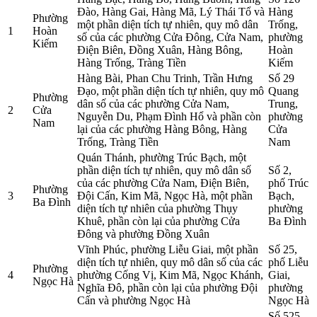
Đào, Hàng Gai, Hàng Mã, Lý Thái Tổ và
Hàng
Phường
một phần diện tích tự nhiên, quy mô dân
Trống,
1
Hoàn
số của các phường Cửa Đông, Cửa Nam,
phường
Kiếm
Điện Biên, Đồng Xuân, Hàng Bông,
Hoàn
Hàng Trống, Tràng Tiền
Kiếm
Hàng Bài, Phan Chu Trinh, Trần Hưng
Số 29
Đạo, một phần diện tích tự nhiên, quy mô
Quang
Phường
dân số của các phường Cửa Nam,
Trung,
2
Cửa
Nguyễn Du, Phạm Đình Hổ và phần còn
phường
Nam
lại của các phường Hàng Bông, Hàng
Cửa
Trống, Tràng Tiền
Nam
Quán Thánh, phường Trúc Bạch, một
phần diện tích tự nhiên, quy mô dân số
Số 2,
của các phường Cửa Nam, Điện Biên,
phố Trúc
Phường
3
Đội Cấn, Kim Mã, Ngọc Hà, một phần
Bạch,
Ba Đình
diện tích tự nhiên của phường Thụy
phường
Khuê, phần còn lại của phường Cửa
Ba Đình
Đông và phường Đồng Xuân
Vĩnh Phúc, phường Liễu Giai, một phần
Số 25,
diện tích tự nhiên, quy mô dân số của các
phố Liễu
Phường
4
phường Cống Vị, Kim Mã, Ngọc Khánh,
Giai,
Ngọc Hà
Nghĩa Đô, phần còn lại của phường Đội
phường
Cấn và phường Ngọc Hà
Ngọc Hà
Số 525,