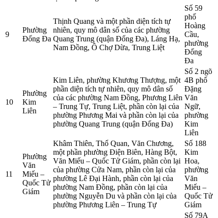
Số 59
phố
Thịnh Quang và một phần diện tích tự
Hoàng
Phường
nhiên, quy mô dân số của các phường
9
Cầu,
Đống Đa
Quang Trung (quận Đống Đa), Láng Hạ,
phường
Nam Đồng, Ô Chợ Dừa, Trung Liệt
Đống
Đa
Số 2 ngõ
Kim Liên, phường Khương Thượng, một
4B phố
phần diện tích tự nhiên, quy mô dân số
Đặng
Phường
của các phường Nam Đồng, Phương Liên
Văn
10
Kim
– Trung Tự, Trung Liệt, phần còn lại của
Ngữ,
Liên
phường Phương Mai và phần còn lại của
phường
phường Quang Trung (quận Đống Đa)
Kim
Liên
Khâm Thiên, Thổ Quan, Văn Chương,
Số 188
một phần phường Điện Biên, Hàng Bột,
Kim
Phường
Văn Miếu – Quốc Tử Giám, phần còn lại
Hoa,
Văn
của phường Cửa Nam, phần còn lại của
phường
11
Miếu –
phường Lê Đại Hành, phần còn lại của
Văn
Quốc Tử
phường Nam Đồng, phần còn lại của
Miếu –
Giám
phường Nguyễn Du và phần còn lại của
Quốc Tử
phường Phương Liên – Trung Tự
Giám
Số 79A