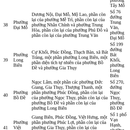
phường
Tây Mỗ
Số 76
Dương Nội, Đại Mỗ, Mộ Lao, phần còn
đường
lại của phường Mễ Trì, phần còn lại của
Phường
Trung
38
phường Nhân Chính và phường Trung
Đại Mỗ
Văn,
Hòa, phần còn lại của phường Phú Đô và
phường
phần còn lại của phường Trung Văn
Đại Mỗ
Số 199
đường
Cự Khối, Phúc Đồng, Thạch Bàn, xã Bát
Phường
Bát
Tràng, một phần phường Long Biên, một
39
Long
Khối,
phần diện tích tự nhiên của phường Bồ
Biên
phường
Đề và phường Gia Thụy
Long
Biên
Ngọc Lâm, một phần các phường Đức
Số 270,
Giang, Gia Thụy, Thượng Thanh, một
đường
Phường
phần phường Phúc Đồng, phần còn lại
Ngọc
40
Bồ Đề
của phường Ngọc Thụy, phần còn lại của
Thuỵ,
phường Bồ Đề và phần còn lại của
phường
phường Long Biên
Bồ Đề
Số 1 phố
Giang Biên, Phúc Đồng, Việt Hưng, một
Vạn
Phường
phần phường Phúc Lợi, phần còn lại của
Hạnh,
41
Việt
phường Gia Thụy, phần còn lại của