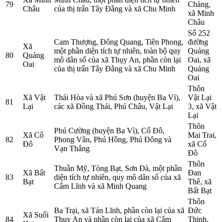
79
Chàng,
Châu
của thị trấn Tây Đằng và xã Chu Minh
xã Minh
Châu
Số 252
Cam Thượng, Đông Quang, Tiên Phong,
đường
Xã
một phần diện tích tự nhiên, toàn bộ quy
Quảng
80
Quảng
mô dân số của xã Thụy An, phần còn lại
Oai, xã
Oai
của thị trấn Tây Đằng và xã Chu Minh
Quảng
Oai
Thôn
Xã Vật
Thái Hòa và xã Phú Sơn (huyện Ba Vì),
Vật Lại
81
Lại
các xã Đồng Thái, Phú Châu, Vật Lại
3, xã Vật
Lại
Thôn
Phú Cường (huyện Ba Vì), Cổ Đô,
Xã Cổ
Mai Trai,
82
Phong Vân, Phú Hồng, Phú Đông và
Đô
xã Cổ
Vạn Thắng
Đô
Thôn
Thuần Mỹ, Tòng Bạt, Sơn Đà, một phần
Xã Bất
Đan
83
diện tích tự nhiên, quy mô dân số của xã
Bạt
Thê, xã
Cẩm Lĩnh và xã Minh Quang
Bất Bạt
Thôn
Ba Trại, xã Tản Lĩnh, phần còn lại của xã
Đức
Xã Suối
84
Thụy An và phần còn lại của xã Cẩm
Thịnh,