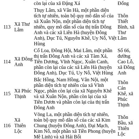
còn lại của xã Đặng Xá
Đổng
Thụy Lâm, xã Vân Hà, một phần diện
tích tự nhiên, toàn bộ quy mô dân số của
Thôn
xã Xuân Nộn, một phần diện tích tự
Thiết
Xã Thư
113
nhiên, quy mô dân số của thị trấn Đông
Bình, xã
Lâm
Anh và các xã Liên Hà (huyện Đông
Thư
Anh), Dục Tú, Nguyên Khê, Uy Nỗ, Việt
Lâm
Hùng
Cổ Loa, Đông Hội, Mai Lâm, một phần
Số 66,
thị trấn Đông Anh và các xã Tàm Xá,
đường
Xã Đông
114
Tiên Dương, Vĩnh Ngọc, Xuân Canh,
Cao Lỗ,
Anh
phần còn lại của các xã Liên Hà (huyện
xã Đông
Đông Anh), Dục Tú, Uy Nỗ, Việt Hùng
Anh
Bắc Hồng, Nam Hồng, Vân Nội, một
Thôn
phần diện tích tự nhiên của xã Vĩnh
Cán
Xã Phúc
Ngọc, phần còn lại của xã Nguyên Khê
115
Khê, xã
Thịnh
và xã Xuân Nộn, phần còn lại của xã
Phúc
Tiên Dươn và phần còn lại của thị trấn
Thịnh
Đông Anh
Võng La, một phần diện tích tự nhiên,
Thôn
Xã
toàn bộ quy mô dân số của các xã Kim
Bầu, xã
116
Thiên
Chung (huyện Đông Anh), Đại Mạch,
Thiên
Lộc
Kim Nỗ, một phần xã Tiền Phong (huyện
Lộc
Mê Linh) và xã Hải Bối