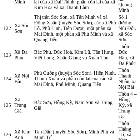
Minh
lại của xã Đại Thịnh, phần còn lại của xã
Quang
Kim Hoa và xã Thanh Lâm
Minh
Thị trấn Sóc Sơn, xã Tân Minh và xã
Số 1
Đông Xuân (huyện Sóc Sơn), các xã Phù
đường
Xã Sóc
122
Lỗ, Phù Linh, Tiên Dược, một phần xã
Núi Đôi,
Sơn
Mai Đình, một phần xã Phú Minh và xã
xã Sóc
Quang Tiến
Sơn
Thôn
Xã Đa
Bắc Phú, Đức Hoà, Kim Lũ, Tân Hưng,
Đức
123
Phúc
Việt Long, Xuân Giang và Xuân Thu
Hậu, xã
Đa Phúc
Thôn
Phú Cường (huyện Sóc Sơn), Hiền Ninh,
Xã Nội
Thanh
124
Thanh Xuân và phần còn lại của các xã
Bài
Nhàn, xã
Mai Đình, Phú Minh, Quang Tiến
Nội Bài
Thôn 4 –
Xã
Hồng
Bắc Sơn, Hồng Kỳ, Nam Sơn và Trung
125
Trung
Kỳ, xã
Giã
Giã
Trung
Giã
Thôn
Thắng
Xã Kim
Tân Dân (huyện Sóc Sơn), Minh Phú và
126
Trí, xã
Anh
Minh Trí