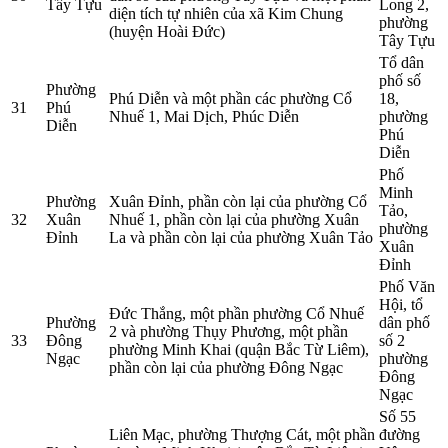
Tây Tựu
Long 2,
diện tích tự nhiên của xã Kim Chung
phường
(huyện Hoài Đức)
Tây Tựu
Tổ dân
phố số
Phường
Phú Diễn và một phần các phường Cổ
18,
31
Phú
Nhuế 1, Mai Dịch, Phúc Diễn
phường
Diễn
Phú
Diễn
Phố
Minh
Phường
Xuân Đỉnh, phần còn lại của phường Cổ
Tảo,
32
Xuân
Nhuế 1, phần còn lại của phường Xuân
phường
Đỉnh
La và phần còn lại của phường Xuân Tảo
Xuân
Đỉnh
Phố Văn
Hội, tổ
Đức Thắng, một phần phường Cổ Nhuế
Phường
dân phố
2 và phường Thụy Phương, một phần
33
Đông
số 2
phường Minh Khai (quận Bắc Từ Liêm),
Ngạc
phường
phần còn lại của phường Đông Ngạc
Đông
Ngạc
Số 55
Liên Mạc, phường Thượng Cát, một phần
đường