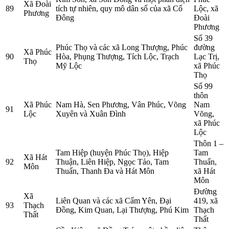
Xã Đoài
89
tích tự nhiên, quy mô dân số của xã Cổ
Lộc, xã
Phương
Đông
Đoài
Phương
Số 39
Phúc Thọ và các xã Long Thượng, Phúc
đường
Xã Phúc
90
Hòa, Phụng Thượng, Tích Lộc, Trạch
Lạc Trị,
Thọ
Mỹ Lộc
xã Phúc
Thọ
Số 99
thôn
Xã Phúc
Nam Hà, Sen Phương, Vân Phúc, Võng
Nam
91
Lộc
Xuyên và Xuân Đình
Võng,
xã Phúc
Lộc
Thôn 1 –
Tam Hiệp (huyện Phúc Thọ), Hiệp
Tam
Xã Hát
92
Thuận, Liên Hiệp, Ngọc Tảo, Tam
Thuấn,
Môn
Thuấn, Thanh Đa và Hát Môn
xã Hát
Môn
Đường
Xã
Liên Quan và các xã Cẩm Yên, Đại
419, xã
93
Thạch
Đồng, Kim Quan, Lại Thượng, Phú Kim
Thạch
Thất
Thất