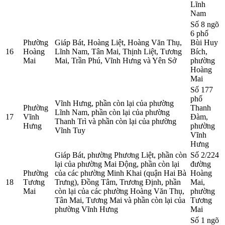
Lĩnh
Nam
Số 8 ngõ
6 phố
Phường
Giáp Bát, Hoàng Liệt, Hoàng Văn Thụ,
Bùi Huy
16
Hoàng
Lĩnh Nam, Tân Mai, Thịnh Liệt, Tương
Bích,
Mai
Mai, Trần Phú, Vĩnh Hưng và Yên Sở
phường
Hoàng
Mai
Số 177
phố
Vĩnh Hưng, phần còn lại của phường
Phường
Thanh
Lĩnh Nam, phần còn lại của phường
17
Vĩnh
Đàm,
Thanh Trì và phần còn lại của phường
Hưng
phường
Vĩnh Tuy
Vĩnh
Hưng
Giáp Bát, phường Phương Liệt, phần còn
Số 2/224
lại của phường Mai Động, phần còn lại
đường
Phường
của các phường Minh Khai (quận Hai Bà
Hoàng
18
Tương
Trưng), Đồng Tâm, Trương Định, phần
Mai,
Mai
còn lại của các phường Hoàng Văn Thụ,
phường
Tân Mai, Tương Mai và phần còn lại của
Tương
phường Vĩnh Hưng
Mai
Số 1 ngõ