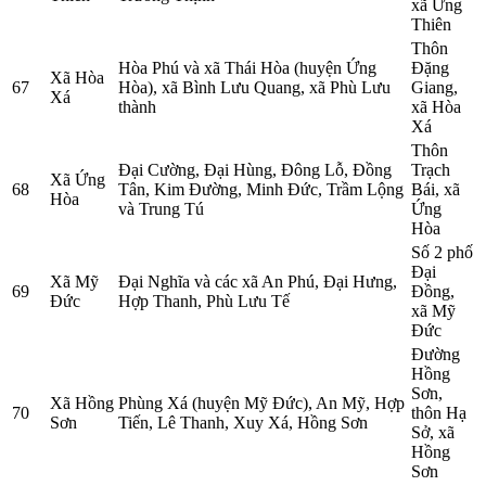
xã Ứng
Thiên
Thôn
Hòa Phú và xã Thái Hòa (huyện Ứng
Đặng
Xã Hòa
67
Hòa), xã Bình Lưu Quang, xã Phù Lưu
Giang,
Xá
thành
xã Hòa
Xá
Thôn
Đại Cường, Đại Hùng, Đông Lỗ, Đồng
Trạch
Xã Ứng
68
Tân, Kim Đường, Minh Đức, Trầm Lộng
Bái, xã
Hòa
và Trung Tú
Ứng
Hòa
Số 2 phố
Đại
Xã Mỹ
Đại Nghĩa và các xã An Phú, Đại Hưng,
69
Đồng,
Đức
Hợp Thanh, Phù Lưu Tế
xã Mỹ
Đức
Đường
Hồng
Sơn,
Xã Hồng
Phùng Xá (huyện Mỹ Đức), An Mỹ, Hợp
70
thôn Hạ
Sơn
Tiến, Lê Thanh, Xuy Xá, Hồng Sơn
Sở, xã
Hồng
Sơn