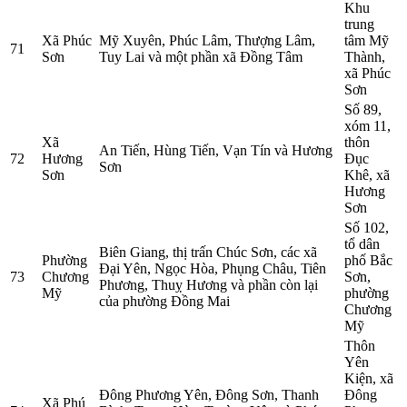
Khu
trung
Xã Phúc
Mỹ Xuyên, Phúc Lâm, Thượng Lâm,
tâm Mỹ
71
Sơn
Tuy Lai và một phần xã Đồng Tâm
Thành,
xã Phúc
Sơn
Số 89,
xóm 11,
Xã
thôn
An Tiến, Hùng Tiến, Vạn Tín và Hương
72
Hương
Đục
Sơn
Sơn
Khê, xã
Hương
Sơn
Số 102,
tổ dân
Biên Giang, thị trấn Chúc Sơn, các xã
Phường
phố Bắc
Đại Yên, Ngọc Hòa, Phụng Châu, Tiên
73
Chương
Sơn,
Phương, Thuỵ Hương và phần còn lại
Mỹ
phường
của phường Đồng Mai
Chương
Mỹ
Thôn
Yên
Kiện, xã
Đông Phương Yên, Đông Sơn, Thanh
Đông
Xã Phú