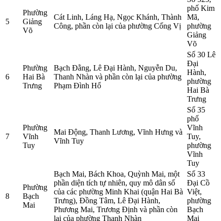
phố Kim
Phường
Cát Linh, Láng Hạ, Ngọc Khánh, Thành
Mã,
5
Giảng
Công, phần còn lại của phường Cống Vị
phường
Võ
Giảng
Võ
Số 30 Lê
Đại
Phường
Bạch Đằng, Lê Đại Hành, Nguyễn Du,
Hành,
6
Hai Bà
Thanh Nhàn và phần còn lại của phường
phường
Trưng
Phạm Đình Hổ
Hai Bà
Trưng
Số 35
phố
Phường
Vĩnh
Mai Động, Thanh Lương, Vĩnh Hưng và
7
Vĩnh
Tuy,
Vĩnh Tuy
Tuy
phường
Vĩnh
Tuy
Bạch Mai, Bách Khoa, Quỳnh Mai, một
Số 33
phần diện tích tự nhiên, quy mô dân số
Đại Cồ
Phường
của các phường Minh Khai (quận Hai Bà
Việt,
8
Bạch
Trưng), Đồng Tâm, Lê Đại Hành,
phường
Mai
Phương Mai, Trương Định và phần còn
Bạch
lại của phường Thanh Nhàn
Mai