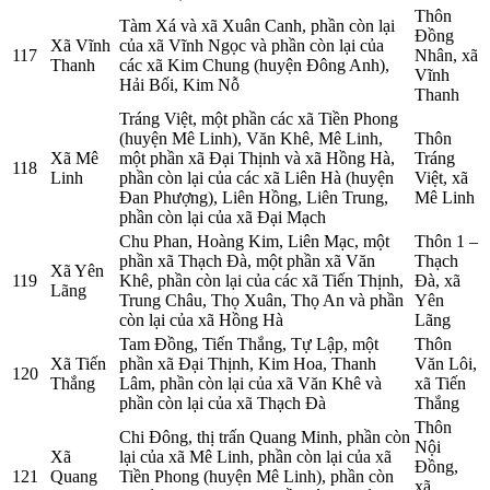
Thôn
Tàm Xá và xã Xuân Canh, phần còn lại
Đồng
Xã Vĩnh
của xã Vĩnh Ngọc và phần còn lại của
117
Nhân, xã
Thanh
các xã Kim Chung (huyện Đông Anh),
Vĩnh
Hải Bối, Kim Nỗ
Thanh
Tráng Việt, một phần các xã Tiền Phong
(huyện Mê Linh), Văn Khê, Mê Linh,
Thôn
Xã Mê
một phần xã Đại Thịnh và xã Hồng Hà,
Tráng
118
Linh
phần còn lại của các xã Liên Hà (huyện
Việt, xã
Đan Phượng), Liên Hồng, Liên Trung,
Mê Linh
phần còn lại của xã Đại Mạch
Chu Phan, Hoàng Kim, Liên Mạc, một
Thôn 1 –
phần xã Thạch Đà, một phần xã Văn
Thạch
Xã Yên
119
Khê, phần còn lại của các xã Tiến Thịnh,
Đà, xã
Lãng
Trung Châu, Thọ Xuân, Thọ An và phần
Yên
còn lại của xã Hồng Hà
Lãng
Tam Đồng, Tiến Thắng, Tự Lập, một
Thôn
Xã Tiến
phần xã Đại Thịnh, Kim Hoa, Thanh
Văn Lôi,
120
Thắng
Lâm, phần còn lại của xã Văn Khê và
xã Tiến
phần còn lại của xã Thạch Đà
Thắng
Thôn
Chi Đông, thị trấn Quang Minh, phần còn
Nội
Xã
lại của xã Mê Linh, phần còn lại của xã
Đồng,
121
Quang
Tiền Phong (huyện Mê Linh), phần còn
xã