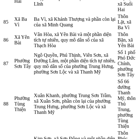
Hai
Lĩnh
xã Suối
Hai
Thôn
Xã Ba
Ba Vì, xã Khánh Thượng và phần còn lại
85
Lặt, xã
Vì
của xã Minh Quang
Ba Vì
Vân Hòa, xã Yên Bài và một phần diện
Thôn
Xã Yên
86
tích tự nhiên, quy mô dân số của xã
Bặn, xã
Bài
Thạch Hòa
Yên Bài
Số 1 phố
Ngô Quyền, Phú Thịnh, Viên Sơn, xã
Phó Đức
Phường
Đường Lâm, một phần diện tích tự nhiên,
87
Chính,
Sơn Tây
quy mô dân số của phường Trung Hưng,
phường
phường Sơn Lộc và xã Thanh Mỹ
Sơn Tây
Số 66
đường
Thanh
Xuân Khanh, phường Trung Sơn Trầm,
Phường
Mỹ, thôn
xã Xuân Sơn, phần còn lại của phường
88
Tùng
Thủ
Trung Hưng, phường Sơn Lộc và xã
Thiện
Trung,
Thanh Mỹ
phường
Tùng
Thiện
Thôn
Kim Sơn, xã Sơn Đông và một phần diện
Phúc