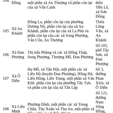
104
Đồng
một phần xã An Thượng và phần còn lại
thôn
của xã Vân Canh
Tiền Lệ,
xã Sơn
Đồng
Đông La, phần còn lại của phường
Thôn
Dương Nộ, phần còn lại của xã An
Lũng
Xã An
105
Khánh, phần còn lại của xã La Phù và
Vân, xã
Khánh
phần còn lại của các xã Song Phương,
An
Vân Côn, An Thượng
Khánh
Số 105,
phố Tây
Xã Đan
Thị trấn Phùng và các xã Đồng Tháp,
106
Sơn, xã
Phượng
Song Phượng, Thượng Mỗ, Đan Phượng
Đan
Phượng
Hạ Mỗ, xã Tân Hội, một phần các xã
Số 3,
Liên Hà (huyện Đan Phượng), Hồng Hà,
đường
Xã Ô
107
Liên Hồng, Liên Trung, một phần xã Văn
Phan
Diên
Khê, phần còn lại của phường Tây Tựu
Xích, xã
và phần còn lại của xã Tân Lập
Ô Diên
Số 121,
đường
Nam
Phương Đình, một phần các xã Trung
Xã Liên
Sông
108
Châu, Thọ Xuân và Thọ An, một phần xã
Minh
Hồng,