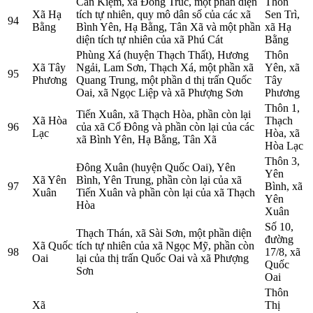
Cần Kiệm, xã Đồng Trúc, một phần diện
Thôn
Xã Hạ
tích tự nhiên, quy mô dân số của các xã
Sen Trì,
94
Bằng
Bình Yên, Hạ Bằng, Tân Xã và một phần
xã Hạ
diện tích tự nhiên của xã Phú Cát
Bằng
Phùng Xá (huyện Thạch Thất), Hương
Thôn
Xã Tây
Ngải, Lam Sơn, Thạch Xá, một phần xã
Yên, xã
95
Phương
Quang Trung, một phần d thị trấn Quốc
Tây
Oai, xã Ngọc Liệp và xã Phượng Sơn
Phương
Thôn 1,
Tiến Xuân, xã Thạch Hòa, phần còn lại
Xã Hòa
Thạch
96
của xã Cổ Đông và phần còn lại của các
Lạc
Hòa, xã
xã Bình Yên, Hạ Bằng, Tân Xã
Hòa Lạc
Thôn 3,
Đông Xuân (huyện Quốc Oai), Yên
Yên
Xã Yên
Bình, Yên Trung, phần còn lại của xã
97
Bình, xã
Xuân
Tiến Xuân và phần còn lại của xã Thạch
Yên
Hòa
Xuân
Số 10,
Thạch Thán, xã Sài Sơn, một phần diện
đường
Xã Quốc
tích tự nhiên của xã Ngọc Mỹ, phần còn
98
17/8, xã
Oai
lại của thị trấn Quốc Oai và xã Phượng
Quốc
Sơn
Oai
Thôn
Xã
Thị