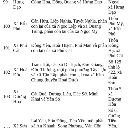
99
Hưng
Cộng Hoà, Đồng Quang và Hưng Đạo
Ngoại,
Đạo
xã Hưng
Đạo
Thôn
Cấn Hữu, Liệp Nghĩa, Tuyết Nghĩa, phần
Xã Kiều
Phú Mỹ,
100
còn lại của xã Ngọc Liệp và xã Quang
Phú
xã Kiều
Trung, phần còn lại của xã Ngọc Mỹ
Phú
Thôn
Xã Phú
Đông Yên, Hoà Thạch, Phú Mãn và phần
Đông
101
Cát
còn lại của xã Phú Cát
Hạ, xã
Phú Cát
Số 125
Trạm Trôi, các xã Di Trạch, Đức Giang,
tỉnh lộ
Xã Hoài
Đức Thượng, một phần phường Tây Tựu
102
422, xã
Đức
và xã Tân Lập, phần còn lại của xã Kim
Hoài
Chung (huyện Hoài Đức)
Đức
Thôn 5,
Xã
Cát Quế, Dương Liễu, Đắc Sở, Minh
xã
103
Dương
Khai và Yên Sở
Dương
Hòa
Hòa
Số 6,
đường
Lại Yên, Sơn Đồng, Tiền Yên, một phần
Tiền
Xã Sơn
xã An Khánh, Song Phương, Vân Côn,
Yên,