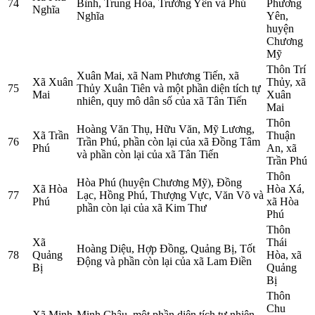
74
Bình, Trung Hòa, Trường Yên và Phú
Phương
Nghĩa
Nghĩa
Yên,
huyện
Chương
Mỹ
Thôn Trí
Xuân Mai, xã Nam Phương Tiến, xã
Xã Xuân
Thủy, xã
75
Thủy Xuân Tiên và một phần diện tích tự
Mai
Xuân
nhiên, quy mô dân số của xã Tân Tiến
Mai
Thôn
Hoàng Văn Thụ, Hữu Văn, Mỹ Lương,
Xã Trần
Thuận
76
Trần Phú, phần còn lại của xã Đồng Tâm
Phú
An, xã
và phần còn lại của xã Tân Tiến
Trần Phú
Thôn
Hòa Phú (huyện Chương Mỹ), Đồng
Xã Hòa
Hòa Xá,
77
Lạc, Hồng Phú, Thượng Vực, Văn Võ và
Phú
xã Hòa
phần còn lại của xã Kim Thư
Phú
Thôn
Xã
Thái
Hoàng Diệu, Hợp Đồng, Quảng Bị, Tốt
78
Quảng
Hòa, xã
Động và phần còn lại của xã Lam Điền
Bị
Quảng
Bị
Thôn
Chu
Xã Minh
Minh Châu, một phần diện tích tự nhiên