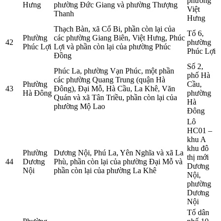
phường
Hưng
phường Đức Giang và phường Thượng
Việt
Thanh
Hưng
Thạch Bàn, xã Cổ Bi, phần còn lại của
Tổ 6,
Phường
các phường Giang Biên, Việt Hưng, Phúc
42
phường
Phúc Lợi
Lợi và phần còn lại của phường Phúc
Phúc Lợi
Đồng
Số 2,
Phúc La, phường Vạn Phúc, một phần
phố Hà
các phường Quang Trung (quận Hà
Phường
Cầu,
43
Đông), Đại Mỗ, Hà Cầu, La Khê, Văn
Hà Đông
phường
Quán và xã Tân Triều, phần còn lại của
Hà
phường Mộ Lao
Đông
Lô
HC01 –
khu A
khu đô
Phường
Dương Nội, Phú La, Yên Nghĩa và xã La
thị mới
44
Dương
Phù, phần còn lại của phường Đại Mỗ và
Dương
Nội
phần còn lại của phường La Khê
Nội,
phường
Dương
Nội
Tổ dân