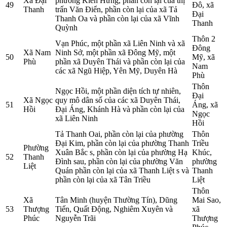
Xã Đại
phường Kiến Hưng, phần còn lại của thị
49
Đô, xã
Thanh
trấn Văn Điển, phần còn lại của xã Tả
Đại
Thanh Oa và phần còn lại của xã Vĩnh
Thanh
Quỳnh
Thôn 2
Vạn Phúc, một phần xã Liên Ninh và xã
Đông
Xã Nam
Ninh Sở, một phần xã Đông Mỹ, một
50
Mỹ, xã
Phù
phần xã Duyên Thái và phần còn lại của
Nam
các xã Ngũ Hiệp, Yên Mỹ, Duyên Hà
Phù
Thôn
Ngọc Hồi, một phần diện tích tự nhiên,
Đại
Xã Ngọc
quy mô dân số của các xã Duyên Thái,
51
Áng, xã
Hồi
Đại Áng, Khánh Hà và phần còn lại của
Ngọc
xã Liên Ninh
Hồi
Tả Thanh Oai, phần còn lại của phường
Thôn
Đại Kim, phần còn lại của phường Thanh
Triều
Phường
Xuân Bắc s, phần còn lại của phường Hạ
Khúc,
52
Thanh
Đình sau, phần còn lại của phường Văn
phường
Liệt
Quán phần còn lại của xã Thanh Liệt s và
Thanh
phần còn lại của xã Tân Triều
Liệt
Thôn
Xã
Tân Minh (huyện Thường Tín), Dũng
Mai Sao,
53
Thượng
Tiến, Quất Động, Nghiêm Xuyên và
xã
Phúc
Nguyễn Trãi
Thượng