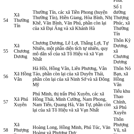
Phúc
Số 1
Thường Tín, các xã Tiền Phong (huyện
đường
Xã
Thường Tín), Hiền Giang, Hòa Bình, Nhị
Thượng
54
Thường
Khê, Văn Bình, Văn Phú, phần còn lại
Phúc, xã
Tín
của xã Đại Áng và xã Khánh Hà
Thường
Tín
Thôn Kỳ
Chương Dương, Lê Lợi, Thắng Lợi, Tự
Xã
Dương,
Nhiên, một phần diện tích tự nhiên, quy
55
Chương
xã
mô dân số của xã Tô Hiệu và xã Vạn
Dương
Chương
Nhất
Dương
Hà Hồi, Hồng Vân, Liên Phương, Vân
Thôn Nỏ
Xã Hồng
Tảo, phần còn lại của xã Duyên Thái,
Bạn, xã
56
Vân
phần còn lại của xã Ninh Sở và xã Đông
Hồng
Mỹ
Vân
Tiểu khu
Phú Minh, thị trấn Phú Xuyên, các xã
Thao
Xã Phú
Hồng Thái, Minh Cường, Nam Phong,
57
Chính,
Xuyên
Nam Tiến, Quang Hà, Văn Tự, phần còn
xã Phú
lại của xã Tô Hiệu và xã Vạn Nhất
Xuyên
Thôn
Xã
Phượng
Hoàng Long, Hồng Minh, Phú Túc, Văn
58
Phượng
Vũ, xã
Hoàng và Phượng Dực