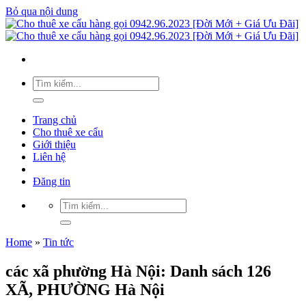
Bỏ qua nội dung
Trang chủ
Cho thuê xe cẩu
Giới thiệu
Liên hệ
Đăng tin
Home
»
Tin tức
các xã phường Hà Nội: Danh sách 126
XÃ, PHƯỜNG Hà Nội