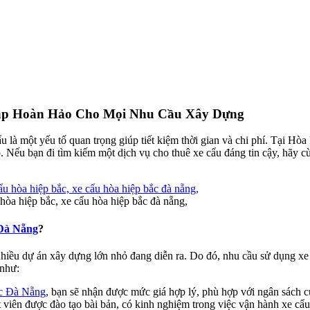
háp Hoàn Hảo Cho Mọi Nhu Cầu Xây Dựng
 là một yếu tố quan trọng giúp tiết kiệm thời gian và chi phí. Tại Hò
p. Nếu bạn đi tìm kiếm một dịch vụ cho thuê xe cẩu đáng tin cậy, hãy 
 hòa hiệp bắc, xe cẩu hòa hiệp bắc đà nẵng,
Đà Nẵng
?
iều dự án xây dựng lớn nhỏ đang diễn ra. Do đó, nhu cầu sử dụng xe 
 như:
c Đà Nẵng
, bạn sẽ nhận được mức giá hợp lý, phù hợp với ngân sách c
t viên được đào tạo bài bản, có kinh nghiệm trong việc vận hành xe cẩu