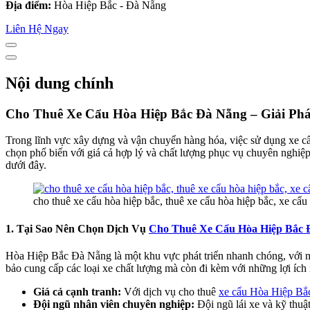
Địa điểm:
Hòa Hiệp Bắc - Đà Nẵng
Liên Hệ Ngay
Nội dung chính
Cho Thuê Xe Cẩu Hòa Hiệp Bắc Đà Nẵng – Giải P
Trong lĩnh vực xây dựng và vận chuyển hàng hóa, việc sử dụng xe cẩu
chọn phổ biến với giá cả hợp lý và chất lượng phục vụ chuyên nghiệ
dưới đây.
cho thuê xe cẩu hòa hiệp bắc, thuê xe cẩu hòa hiệp bắc, xe cẩu
1. Tại Sao Nên Chọn Dịch Vụ
Cho Thuê Xe Cẩu Hòa Hiệp Bắc 
Hòa Hiệp Bắc Đà Nẵng là một khu vực phát triển nhanh chóng, với nh
bảo cung cấp các loại xe chất lượng mà còn đi kèm với những lợi ích
Giá cả cạnh tranh:
Với dịch vụ cho thuê
xe cẩu Hòa Hiệp Bắ
Đội ngũ nhân viên chuyên nghiệp:
Đội ngũ lái xe và kỹ thuậ