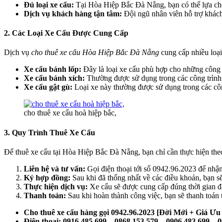
Đủ loại xe cẩu:
Tại Hòa Hiệp Bắc Đà Nẵng, bạn có thể lựa chọn
Dịch vụ khách hàng tận tâm:
Đội ngũ nhân viên hỗ trợ khách 
2. Các Loại Xe Cẩu Được Cung Cấp
Dịch vụ
cho thuê xe cẩu Hòa Hiệp Bắc Đà Nẵng
cung cấp nhiều loạ
Xe cẩu bánh lốp:
Đây là loại xe cẩu phù hợp cho những công t
Xe cẩu bánh xích:
Thường được sử dụng trong các công trình t
Xe cẩu gật gù:
Loại xe này thường được sử dụng trong các công
cho thuê xe cẩu hoà hiệp bắc,
3. Quy Trình Thuê Xe Cẩu
Để thuê xe cẩu tại Hòa Hiệp Bắc Đà Nẵng, bạn chỉ cần thực hiện theo
Liên hệ và tư vấn:
Gọi điện thoại tới số 0942.96.2023 để nhận 
Ký hợp đồng:
Sau khi đã thống nhất về các điều khoản, bạn sẽ
Thực hiện dịch vụ:
Xe cẩu sẽ được cung cấp đúng thời gian đã 
Thanh toán:
Sau khi hoàn thành công việc, bạn sẽ thanh toán
Cho thuê xe cẩu hàng gọi 0942.96.2023 [Đời Mới + Giá Ưu
Điện thoại: 0916.485.699 – 0868.153.579 – 0906.483.699 – 