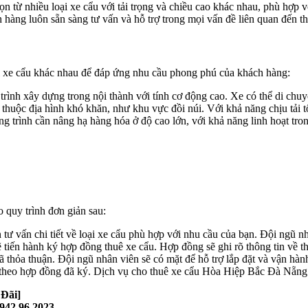
 từ nhiều loại xe cẩu với tải trọng và chiều cao khác nhau, phù hợp v
hàng luôn sẵn sàng tư vấn và hỗ trợ trong mọi vấn đề liên quan đến th
i xe cẩu khác nhau để đáp ứng nhu cầu phong phú của khách hàng:
rình xây dựng trong nội thành với tính cơ động cao. Xe có thể di chuy
huộc địa hình khó khăn, như khu vực đồi núi. Với khả năng chịu tải tốt
 trình cần nâng hạ hàng hóa ở độ cao lớn, với khả năng linh hoạt tron
 quy trình đơn giản sau:
tư vấn chi tiết về loại xe cẩu phù hợp với nhu cầu của bạn. Đội ngũ nhâ
 tiến hành ký hợp đồng thuê xe cẩu. Hợp đồng sẽ ghi rõ thông tin về thờ
thỏa thuận. Đội ngũ nhân viên sẽ có mặt để hỗ trợ lắp đặt và vận hành 
 theo hợp đồng đã ký. Dịch vụ cho thuê xe cẩu Hòa Hiệp Bắc Đà Nẵng 
 Đãi]
0942.96.2023