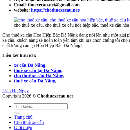
Email
:
thuexecau.net@gmail.com
website:
https://chothuexecau.net/
cho thuê xe cẩu, cho thuê xe cẩu hòa hiệp bắc, thuê xe cẩu hòa
Cho thuê xe cẩu Hòa Hiệp Bắc Đà Nẵng đang nổi lên như một giải ph
xe cẩu, khách hàng sẽ hoàn toàn yên tâm khi lựa chọn chúng tôi cho 
chất lượng cao tại Hòa Hiệp Bắc Đà Nẵng!
Liên kết hữu ích:
xe cẩu Đà Nẵng
,
thuê xe cẩu tại Đà Năng,
cho thuê xe cẩu Đà Nẵng
,
thuê xe cẩu Đà Nẵng
,
Liên Hệ Ngay
Copyright 2026 ©
Chothuexecau.net
Trang chủ
Cho thuê xe cẩu
Giới thiệu