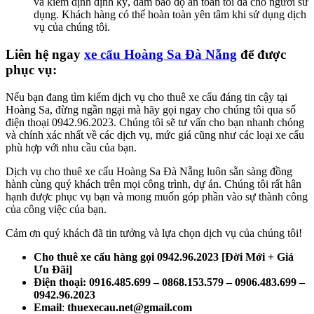
và kiểm định định kỳ, đảm bảo độ an toàn tối đa cho người sử
dụng. Khách hàng có thể hoàn toàn yên tâm khi sử dụng dịch
vụ của chúng tôi.
Liên hệ ngay
xe cẩu Hoàng Sa Đà Nẵng
để được
phục vụ:
Nếu bạn đang tìm kiếm dịch vụ cho thuê xe cẩu đáng tin cậy tại
Hoàng Sa, đừng ngần ngại mà hãy gọi ngay cho chúng tôi qua số
điện thoại 0942.96.2023. Chúng tôi sẽ tư vấn cho bạn nhanh chóng
và chính xác nhất về các dịch vụ, mức giá cũng như các loại xe cẩu
phù hợp với nhu cầu của bạn.
Dịch vụ cho thuê xe cẩu Hoàng Sa Đà Nẵng luôn sẵn sàng đồng
hành cùng quý khách trên mọi công trình, dự án. Chúng tôi rất hân
hạnh được phục vụ bạn và mong muốn góp phần vào sự thành công
của công việc của bạn.
Cảm ơn quý khách đã tin tưởng và lựa chọn dịch vụ của chúng tôi!
Cho thuê xe cẩu hàng gọi 0942.96.2023 [Đời Mới + Giá
Ưu Đãi]
Điện thoại: 0916.485.699 – 0868.153.579 – 0906.483.699 –
0942.96.2023
Email
:
thuexecau.net@gmail.com