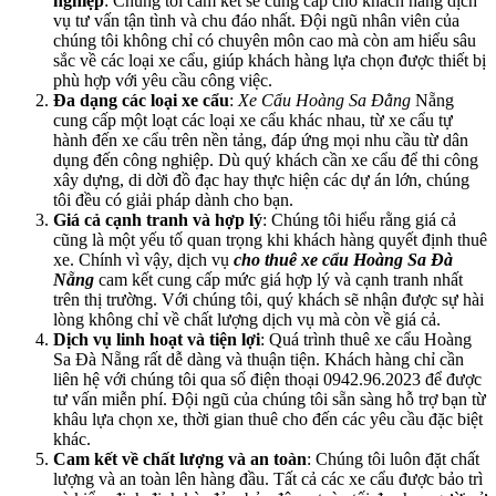
nghiệp
: Chúng tôi cam kết sẽ cung cấp cho khách hàng dịch
vụ tư vấn tận tình và chu đáo nhất. Đội ngũ nhân viên của
chúng tôi không chỉ có chuyên môn cao mà còn am hiểu sâu
sắc về các loại xe cẩu, giúp khách hàng lựa chọn được thiết bị
phù hợp với yêu cầu công việc.
Đa dạng các loại xe cẩu
:
Xe Cẩu Hoàng Sa Đằng
Nẵng
cung cấp một loạt các loại xe cẩu khác nhau, từ xe cẩu tự
hành đến xe cẩu trên nền tảng, đáp ứng mọi nhu cầu từ dân
dụng đến công nghiệp. Dù quý khách cần xe cẩu để thi công
xây dựng, di dời đồ đạc hay thực hiện các dự án lớn, chúng
tôi đều có giải pháp dành cho bạn.
Giá cả cạnh tranh và hợp lý
: Chúng tôi hiểu rằng giá cả
cũng là một yếu tố quan trọng khi khách hàng quyết định thuê
xe. Chính vì vậy, dịch vụ
cho thuê xe cẩu Hoàng Sa Đà
Nẵng
cam kết cung cấp mức giá hợp lý và cạnh tranh nhất
trên thị trường. Với chúng tôi, quý khách sẽ nhận được sự hài
lòng không chỉ về chất lượng dịch vụ mà còn về giá cả.
Dịch vụ linh hoạt và tiện lợi
: Quá trình thuê xe cẩu Hoàng
Sa Đà Nẵng rất dễ dàng và thuận tiện. Khách hàng chỉ cần
liên hệ với chúng tôi qua số điện thoại 0942.96.2023 để được
tư vấn miễn phí. Đội ngũ của chúng tôi sẵn sàng hỗ trợ bạn từ
khâu lựa chọn xe, thời gian thuê cho đến các yêu cầu đặc biệt
khác.
Cam kết về chất lượng và an toàn
: Chúng tôi luôn đặt chất
lượng và an toàn lên hàng đầu. Tất cả các xe cẩu được bảo trì