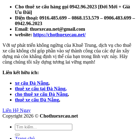
Cho thuê xe cẩu hàng gọi 0942.96.2023 [Đời Mới + Giá
Ưu Đãi]
Điện thoại: 0916.485.699 – 0868.153.579 – 0906.483.699 –
0942.96.2023
Email
:
thuexecau.net@gmail.com
website:
https://chothuexecau.net/
Với sự phát triển không ngừng của Khuê Trung, dịch vụ cho thuê
xe cẩu không chỉ góp phần vào sự thành công của các dự án xây
dựng mà còn khẳng định vị thế của bạn trong lĩnh vực này. Hãy
cùng chúng tôi xây dựng tương lai vững mạnh!
Liên kết hữu ích:
xe cẩu Đà Nẵng
,
thuê xe cẩu tại Đà Năng,
cho thuê xe cẩu Đà Nẵng
,
thuê xe cẩu Đà Nẵng
,
Liên Hệ Ngay
Copyright 2026 ©
Chothuexecau.net
Trang chủ