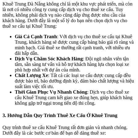
Khuê Trung Đà Nẵng không chỉ là một khu vực phát triển, mà còn
là nơi có nhiều công ty cung cấp dịch vụ cho thuê xe cẩu. Tuy
nhiên, không phải dịch vụ nào cũng đáp ứng được nhu cầu của
khách hàng. Dưới đây là một số lý do bạn nên chọn dịch vụ cho
thuê xe cẩu tại Khuê Trung:
Giá Cả Cạnh Tranh
: Với dịch vụ cho thuê xe cẩu tại Khuê
Trung, khách hàng sẽ được cung cấp bảng báo giá rõ ràng và
minh bạch. Giá thuê xe thường rất cạnh tranh, với nhiều ưu
đãi hấp dẫn.
Dịch Vụ Chăm Sóc Khách Hàng
: Đội ngũ nhân viên tận
tâm, sẵn sàng tư vấn và hỗ trợ khách hàng lựa chọn loại xe
phù hợp nhất với dự án của mình.
Chất Lượng Xe
: Tất cả các loại xe cẩu được cung cấp đều
được bảo trì, bảo dưỡng định kỳ, đảm bảo chất lượng và hiệu
suất làm việc tối ưu.
Thời Gian Phục Vụ Nhanh Chóng
: Dịch vụ cho thuê xe
cẩu Khuê Trung cam kết giao xe đúng hẹn, giúp khách hàng
không gặp trở ngại trong tiến độ thi công.
3. Hướng Dẫn Quy Trình Thuê Xe Cẩu Ở Khuê Trung
Quy trình thuê xe cẩu Khuê Trung rất đơn giản và nhanh chóng.
Dưới đây là các bước cơ bản để bạn dễ dàng thuê xe: