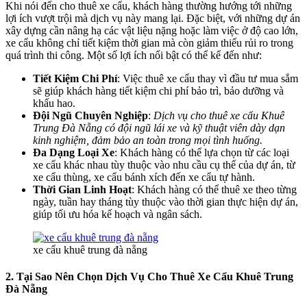
Khi nói đến cho thuê xe cẩu, khách hàng thường hướng tới những
lợi ích vượt trội mà dịch vụ này mang lại. Đặc biệt, với những dự án
xây dựng cần nâng hạ các vật liệu nặng hoặc làm việc ở độ cao lớn,
xe cẩu không chỉ tiết kiệm thời gian mà còn giảm thiểu rủi ro trong
quá trình thi công. Một số lợi ích nổi bật có thể kể đến như:
Tiết Kiệm Chi Phí
: Việc thuê xe cẩu thay vì đầu tư mua sắm
sẽ giúp khách hàng tiết kiệm chi phí bảo trì, bảo dưỡng và
khấu hao.
Đội Ngũ Chuyên Nghiệp
:
Dịch vụ cho thuê xe cẩu Khuê
Trung Đà Nẵng có đội ngũ lái xe và kỹ thuật viên dày dạn
kinh nghiệm, đảm bảo an toàn trong mọi tình huống.
Đa Dạng Loại Xe
: Khách hàng có thể lựa chọn từ các loại
xe cẩu khác nhau tùy thuộc vào nhu cầu cụ thể của dự án, từ
xe cẩu thùng, xe cẩu bánh xích đến xe cẩu tự hành.
Thời Gian Linh Hoạt
: Khách hàng có thể thuê xe theo từng
ngày, tuần hay tháng tùy thuộc vào thời gian thực hiện dự án,
giúp tối ưu hóa kế hoạch và ngân sách.
xe cẩu khuê trung đà nẵng
2. Tại Sao Nên Chọn Dịch Vụ Cho Thuê Xe Cẩu Khuê Trung
Đà Nẵng