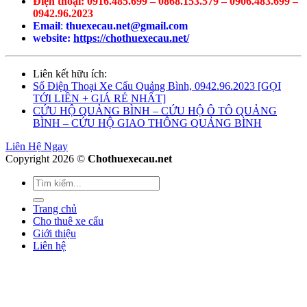
Điện thoại: 0916.485.699 – 0868.153.579 – 0906.483.699 –
0942.96.2023
Email
:
thuexecau.net@gmail.com
website:
https://chothuexecau.net/
Liên kết hữu ích:
Số Điện Thoại Xe Cẩu Quảng Bình, 0942.96.2023 [GỌI
TỚI LIỀN + GIÁ RẺ NHẤT]
CỨU HỘ QUẢNG BÌNH – CỨU HỘ Ô TÔ QUẢNG
BÌNH – CỨU HỘ GIAO THÔNG QUẢNG BÌNH
Liên Hệ Ngay
Copyright 2026 ©
Chothuexecau.net
Trang chủ
Cho thuê xe cẩu
Giới thiệu
Liên hệ