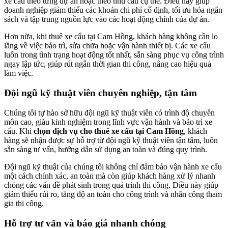
xe cẩu theo từng dự án hoặc theo nhu cầu cụ thể. Điều này giúp
doanh nghiệp giảm thiểu các khoản chi phí cố định, tối ưu hóa ngân
sách và tập trung nguồn lực vào các hoạt động chính của dự án.
Hơn nữa, khi thuê xe cẩu tại Cam Hồng, khách hàng không cần lo
lắng về việc bảo trì, sửa chữa hoặc vận hành thiết bị. Các xe cẩu
luôn trong tình trạng hoạt động tốt nhất, sẵn sàng phục vụ công trình
ngay lập tức, giúp rút ngắn thời gian thi công, nâng cao hiệu quả
làm việc.
Đội ngũ kỹ thuật viên chuyên nghiệp, tận tâm
Chúng tôi tự hào sở hữu đội ngũ kỹ thuật viên có trình độ chuyên
môn cao, giàu kinh nghiệm trong lĩnh vực vận hành và bảo trì xe
cẩu. Khi
chọn dịch vụ cho thuê xe cẩu tại Cam Hồng
, khách
hàng sẽ nhận được sự hỗ trợ từ đội ngũ kỹ thuật viên tận tâm, luôn
sẵn sàng tư vấn, hướng dẫn sử dụng an toàn và đúng quy trình.
Đội ngũ kỹ thuật của chúng tôi không chỉ đảm bảo vận hành xe cẩu
một cách chính xác, an toàn mà còn giúp khách hàng xử lý nhanh
chóng các vấn đề phát sinh trong quá trình thi công. Điều này giúp
giảm thiểu rủi ro, tăng độ an toàn cho công trình và nhân công tham
gia thi công.
Hỗ trợ tư vấn và báo giá nhanh chóng