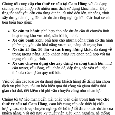
Chúng tôi cung cấp
cho thuê xe cẩu tại Cam Hồng
với đa dạng
các loại xe phù hợp với nhiều mục đích sử dụng khác nhau. Đáp
ứng tốt nhất yêu cầu của từng dự án, từ nhỏ đến lớn, từ công trình
xây dựng dân dụng đến các dự án công nghiệp lớn. Các loại xe cẩu
tiêu biểu bao gồm:
Xe cẩu tự hành
: phù hợp cho các dự án cần di chuyển linh
hoạt trong khu vực nhỏ, sân bãi hạn chế.
Xe cẩu bánh xích
: phù hợp cho những công trình có địa hình
phức tạp, yêu cầu khả năng vươn xa, nâng tải trọng lớn.
Xe cẩu 25 tấn, 50 tấn và các trọng lượng khác
: đa dạng về
trọng lượng nâng, giúp khách hàng lựa chọn phù hợp với tải
trọng của công trình.
Xe cẩu chuyên dụng cho xây dựng và công trình lớn
: như
cẩu tower, cẩu lồng, cẩu chân đế, đáp ứng các yêu cầu đặc
thù của các dự án quy mô lớn.
Việc có sẵn các loại xe đa dạng giúp khách hàng dễ dàng lựa chọn
dịch vụ phù hợp, tối ưu hóa hiệu quả thi công và giảm thiểu thời
gian chờ đợi, tiết kiệm chi phí vận chuyển cũng như nhân lực.
Chúng tôi tự hào mang đến giải pháp toàn diện trong lĩnh vực
cho
thuê xe cẩu tại Cam Hồng
, cam kết cung cấp các thiết bị chất
lượng cao, dịch vụ chuyên nghiệp để hỗ trợ tối đa cho các dự án của
khách hàng. Với đội ngũ kỹ thuật viên giàu kinh nghiệm, hệ thống