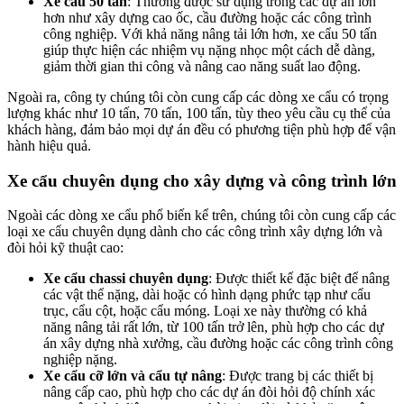
Xe cẩu 50 tấn
: Thường được sử dụng trong các dự án lớn
hơn như xây dựng cao ốc, cầu đường hoặc các công trình
công nghiệp. Với khả năng nâng tải lớn hơn, xe cẩu 50 tấn
giúp thực hiện các nhiệm vụ nặng nhọc một cách dễ dàng,
giảm thời gian thi công và nâng cao năng suất lao động.
Ngoài ra, công ty chúng tôi còn cung cấp các dòng xe cẩu có trọng
lượng khác như 10 tấn, 70 tấn, 100 tấn, tùy theo yêu cầu cụ thể của
khách hàng, đảm bảo mọi dự án đều có phương tiện phù hợp để vận
hành hiệu quả.
Xe cẩu chuyên dụng cho xây dựng và công trình lớn
Ngoài các dòng xe cẩu phổ biến kể trên, chúng tôi còn cung cấp các
loại xe cẩu chuyên dụng dành cho các công trình xây dựng lớn và
đòi hỏi kỹ thuật cao:
Xe cẩu chassi chuyên dụng
: Được thiết kế đặc biệt để nâng
các vật thể nặng, dài hoặc có hình dạng phức tạp như cẩu
trục, cẩu cột, hoặc cẩu móng. Loại xe này thường có khả
năng nâng tải rất lớn, từ 100 tấn trở lên, phù hợp cho các dự
án xây dựng nhà xưởng, cầu đường hoặc các công trình công
nghiệp nặng.
Xe cẩu cỡ lớn và cẩu tự nâng
: Được trang bị các thiết bị
nâng cấp cao, phù hợp cho các dự án đòi hỏi độ chính xác