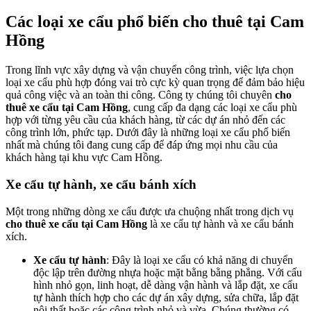
Các loại xe cẩu phổ biến cho thuê tại Cam
Hồng
Trong lĩnh vực xây dựng và vận chuyển công trình, việc lựa chọn
loại xe cẩu phù hợp đóng vai trò cực kỳ quan trọng để đảm bảo hiệu
quả công việc và an toàn thi công. Công ty chúng tôi chuyên
cho
thuê xe cẩu tại Cam Hồng
, cung cấp đa dạng các loại xe cẩu phù
hợp với từng yêu cầu của khách hàng, từ các dự án nhỏ đến các
công trình lớn, phức tạp. Dưới đây là những loại xe cẩu phổ biến
nhất mà chúng tôi đang cung cấp để đáp ứng mọi nhu cầu của
khách hàng tại khu vực Cam Hồng.
Xe cẩu tự hành, xe cẩu bánh xích
Một trong những dòng xe cẩu được ưa chuộng nhất trong dịch vụ
cho thuê xe cẩu tại Cam Hồng
là xe cẩu tự hành và xe cẩu bánh
xích.
Xe cẩu tự hành
: Đây là loại xe cẩu có khả năng di chuyển
độc lập trên đường nhựa hoặc mặt bằng bằng phẳng. Với cấu
hình nhỏ gọn, linh hoạt, dễ dàng vận hành và lắp đặt, xe cẩu
tự hành thích hợp cho các dự án xây dựng, sửa chữa, lắp đặt
nội thất hoặc các công trình nhỏ và vừa. Chúng thường có