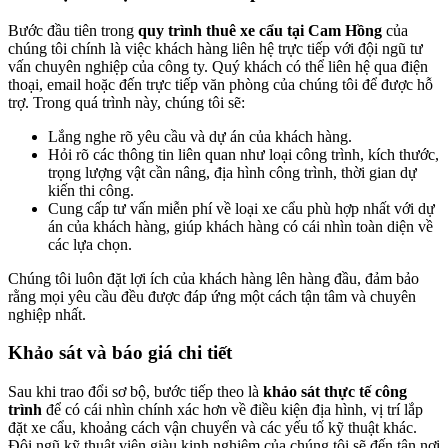
Bước đầu tiên trong
quy trình thuê xe cẩu tại Cam Hồng
của
chúng tôi chính là việc khách hàng liên hệ trực tiếp với đội ngũ tư
vấn chuyên nghiệp của công ty. Quý khách có thể liên hệ qua điện
thoại, email hoặc đến trực tiếp văn phòng của chúng tôi để được hỗ
trợ. Trong quá trình này, chúng tôi sẽ:
Lắng nghe rõ yêu cầu và dự án của khách hàng.
Hỏi rõ các thông tin liên quan như loại công trình, kích thước,
trọng lượng vật cần nâng, địa hình công trình, thời gian dự
kiến thi công.
Cung cấp tư vấn miễn phí về loại xe cẩu phù hợp nhất với dự
án của khách hàng, giúp khách hàng có cái nhìn toàn diện về
các lựa chọn.
Chúng tôi luôn đặt lợi ích của khách hàng lên hàng đầu, đảm bảo
rằng mọi yêu cầu đều được đáp ứng một cách tận tâm và chuyên
nghiệp nhất.
Khảo sát và báo giá chi tiết
Sau khi trao đổi sơ bộ, bước tiếp theo là
khảo sát thực tế công
trình
để có cái nhìn chính xác hơn về điều kiện địa hình, vị trí lắp
đặt xe cẩu, khoảng cách vận chuyển và các yếu tố kỹ thuật khác.
Đội ngũ kỹ thuật viên giàu kinh nghiệm của chúng tôi sẽ đến tận nơi