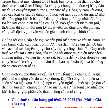
Trong bài viết này, chúng tôi đã trình bày rõ ràng về dịch vụ cho
thuê xe cẩu tại Cam Hồng của công ty chúng tôi – đơn vị hàng đầu
uy tín và chuyên nghiệp trong lĩnh vực này. Công ty cam kết cung
cấp các loại xe cẩu đa dạng, phù hợp với mọi quy mô dự án, từ nhỏ
đến lớn, giúp khách hàng dễ dàng lựa chọn phù hợp nhất. Những
lợi ích khi chọn dịch vụ của chúng tôi bao gồm tiết kiệm chi phí,
thời gian thi công, đội ngũ kỹ thuật viên tận tâm, chuyên nghiệp,
cùng với dịch vụ tư vấn và báo giá nhanh chóng, chính xác.
Chúng tôi cung cấp các loại xe cẩu phổ biến như xe cẩu tự hành, xe
cẩu bánh xích, cùng các trọng lượng đa dạng từ 25 tấn đến 50 tấn
và các loại xe chuyên dụng cho xây dựng, công trình lớn. Quy trình
thuê xe cẩu tại Cam Hồng của chúng tôi được thực hiện một cách
chuyên nghiệp, từ liên hệ, khảo sát, báo giá đến ký hợp đồng và vận
chuyển xe đến công trình, nhằm đảm bảo sự thuận tiện và hài lòng
tối đa cho khách hàng.
Chọn dịch vụ cho thuê xe cẩu tại Cam Hồng của chúng tôi là giải
pháp tối ưu, giúp các dự án xây dựng, lắp đặt công trình diễn ra
suôn sẻ và hiệu quả. Với đội ngũ chuyên nghiệp, thiết bị hiện đại và
dịch vụ tận tâm, chúng tôi tự hào mang lại sự hài lòng cao nhất cho
khách hàng, góp phần vào thành công của mọi công trình.
Cho thuê xe cẩu hàng gọi 0942.96.2023 [Đời Mới + Giá
Ưu Đãi]