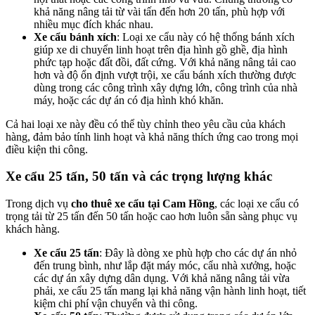
khả năng nâng tải từ vài tấn đến hơn 20 tấn, phù hợp với
nhiều mục đích khác nhau.
Xe cẩu bánh xích
: Loại xe cẩu này có hệ thống bánh xích
giúp xe di chuyển linh hoạt trên địa hình gồ ghề, địa hình
phức tạp hoặc đất đồi, đất cứng. Với khả năng nâng tải cao
hơn và độ ổn định vượt trội, xe cẩu bánh xích thường được
dùng trong các công trình xây dựng lớn, công trình của nhà
máy, hoặc các dự án có địa hình khó khăn.
Cả hai loại xe này đều có thể tùy chỉnh theo yêu cầu của khách
hàng, đảm bảo tính linh hoạt và khả năng thích ứng cao trong mọi
điều kiện thi công.
Xe cẩu 25 tấn, 50 tấn và các trọng lượng khác
Trong dịch vụ
cho thuê xe cẩu tại Cam Hồng
, các loại xe cẩu có
trọng tải từ 25 tấn đến 50 tấn hoặc cao hơn luôn sẵn sàng phục vụ
khách hàng.
Xe cẩu 25 tấn
: Đây là dòng xe phù hợp cho các dự án nhỏ
đến trung bình, như lắp đặt máy móc, cẩu nhà xưởng, hoặc
các dự án xây dựng dân dụng. Với khả năng nâng tải vừa
phải, xe cẩu 25 tấn mang lại khả năng vận hành linh hoạt, tiết
kiệm chi phí vận chuyển và thi công.