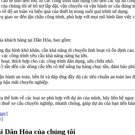
cầu từ nhỏ đến lớn, từ các công trình dân dụng cho đến các dự án côn
 của chúng tôi sẽ hỗ trợ lắp đặt, vận chuyển và vận hành xe cẩu đúng ti
về độ an toàn và hiệu quả của thiết bị trong suốt quá trình sử dụng.
vụ giao xe đến tận chân công trình, phù hợp với mọi mô hình làm việc
ủa khách hàng tại Dân Hóa, bao gồm:
ng địa hình khó khăn, cần khả năng di chuyển linh hoạt và ổn định cao.
c các công trình yêu cầu khả năng nâng hạ lớn.
 hoạt, thích hợp cho các công trình dân dụng, sửa chữa nhỏ.
2-5 tấn đến các dòng cẩu lớn có thể nâng hạ hàng chục tấn, đảm bảo p
ận hành an toàn, bền bỉ và đáp ứng đầy đủ các tiêu chuẩn an toàn lao 
 vụ hậu mãi chuyên nghiệp.
 thể hơn về các loại xe phù hợp với dự án của mình, hãy liên hệ ngay v
 thuê xe cẩu chuyên nghiệp, nhanh chóng, giúp dự án của bạn tiến hàn
y]
ại Dân Hóa của chúng tôi