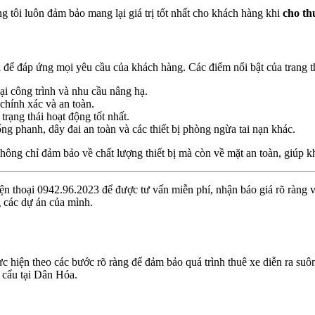
g tôi luôn đảm bảo mang lại giá trị tốt nhất cho khách hàng khi
cho th
i để đáp ứng mọi yêu cầu của khách hàng. Các điểm nổi bật của trang t
oại công trình và nhu cầu nâng hạ.
 chính xác và an toàn.
rạng thái hoạt động tốt nhất.
ống phanh, dây đai an toàn và các thiết bị phòng ngừa tai nạn khác.
hông chỉ đảm bảo về chất lượng thiết bị mà còn về mặt an toàn, giúp k
điện thoại 0942.96.2023 để được tư vấn miễn phí, nhận báo giá rõ ràng 
 các dự án của mình.
c hiện theo các bước rõ ràng để đảm bảo quá trình thuê xe diễn ra suôn
e cẩu tại Dân Hóa.