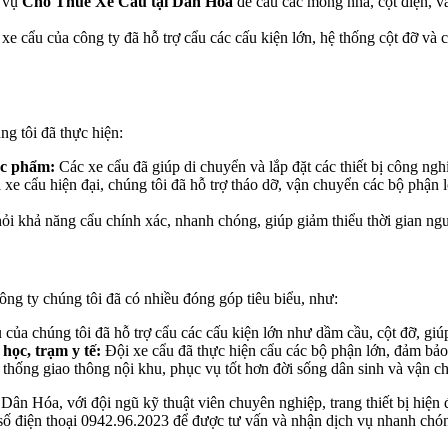
h vụ
Cho Thuê Xe Cẩu tại Dân Hóa
để cẩu các móng nhà, cột điện, và
xe cẩu của công ty đã hỗ trợ cẩu các cấu kiện lớn, hệ thống cột đỡ và c
ng tôi đã thực hiện:
ực phẩm:
Các xe cẩu đã giúp di chuyển và lắp đặt các thiết bị công ng
xe cẩu hiện đại, chúng tôi đã hỗ trợ tháo dỡ, vận chuyển các bộ phận 
ỏi khả năng cẩu chính xác, nhanh chóng, giúp giảm thiểu thời gian n
ng ty chúng tôi đã có nhiều đóng góp tiêu biểu, như:
của chúng tôi đã hỗ trợ cẩu các cấu kiện lớn như dầm cầu, cột đỡ, giú
học, trạm y tế:
Đội xe cẩu đã thực hiện cẩu các bộ phận lớn, đảm bảo a
thống giao thông nội khu, phục vụ tốt hơn đời sống dân sinh và vận c
Dân Hóa, với đội ngũ kỹ thuật viên chuyên nghiệp, trang thiết bị hiện
 số điện thoại 0942.96.2023 để được tư vấn và nhận dịch vụ nhanh chó