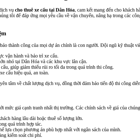
 dịch vụ
cho thuê xe cẩu tại Dân Hóa
, cam kết mang đến cho khách hàn
húng tôi để đáp ứng mọi yêu cầu về vận chuyển, nâng hạ trong các côn
iệm
bảo thành công của mọi dự án chính là con người. Đội ngũ kỹ thuật viê
c vận hành và bảo trì xe cẩu.
lớn nhỏ tại Dân Hóa và các khu vực lân cận.
ẩu, giúp giảm thiểu rủi ro tối đa trong quá trình thi công.
e cẩu hiệu quả, an toàn.
n tâm về chất lượng dịch vụ, đồng thời đảm bảo tiến độ thi công diễn 
ới mức giá cạnh tranh nhất thị trường. Các chính sách về giá của chúng 
hách hàng lâu dài hoặc thuê số lượng lớn.
ong quá trình hợp tác.
 thể lựa chọn phương án phù hợp nhất với ngân sách của mình.
àng kiểm soát chi phí.