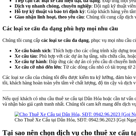
Tiếp cận các loại xe cẩu hiện đại, đa dạng
: Đáp ứng mọi yêu 
Dịch vụ nhanh chóng, chuyên nghiệp
: Đội ngũ kỹ thuật viên
Hỗ trợ kỹ thuật và bảo trì định kỳ
: Giúp khách hàng yên tâm 
Giao nhận linh hoạt, theo yêu cầu
: Chúng tôi cung cấp dịch 
Các loại xe cẩu đa dạng phù hợp mọi nhu cầu
Chúng tôi cung cấp
các loại xe cẩu đa dạng
, phục vụ mọi nhu cầu c
Xe cẩu bánh xích
: Thích hợp cho các công trình xây dựng tro
Xe cẩu tàu
: Phù hợp với các dự án hạ tầng, sửa chữa cầu, hoặ
Xe cẩu tự hành
: Đáp ứng các dự án có yêu cầu di chuyển linh
Xe cẩu cỡ nhỏ đến lớn
: Từ các dòng cẩu nhỏ có tải trọng từ 
Các loại xe cẩu của chúng tôi đều được kiểm tra kỹ lưỡng, đảm bảo v
tôi, khách hàng hoàn toàn yên tâm về chất lượng, độ tin cậy và dịch
Nếu quý khách có nhu cầu thuê xe cẩu tại Dân Hóa hoặc cần tư vấn cụ
và nhận báo giá cạnh tranh nhất. Chúng tôi cam kết mang đến dịch vụ
Cho Thuê Xe Cẩu tại Dân Hóa, SĐT: 0942.96.2023 [Gọi Nga
Tại sao nên chọn dịch vụ cho thuê xe cẩu t