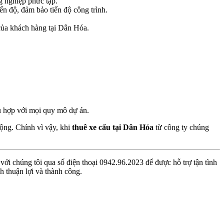
g nghiệp phức tạp.
ến độ, đảm bảo tiến độ công trình.
 của khách hàng tại Dân Hóa.
hù hợp với mọi quy mô dự án.
động. Chính vì vậy, khi
thuê xe cẩu tại Dân Hóa
từ công ty chúng
ới chúng tôi qua số điện thoại 0942.96.2023 để được hỗ trợ tận tình
h thuận lợi và thành công.