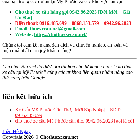
của bạn trong các dự án tại Mỹ Phước và các khu vực lân cận.
Cho thuê xe cẩu hàng gọi 0942.96.2023 [Đời Mới + Giá
Ưu Đãi]
Điện thoại: 0916.485.699 – 0868.153.579 – 0942.96.2023
Email
:
thuexecau.net@gmail.com
Website:
https://chothuexecau.net/
Chúng tôi cam kết mang đến dịch vụ chuyên nghiệp, an toàn và
hiệu quả nhất cho quý khách hàng!
Ghi chú: Bài viết đã được tối ưu hóa cho từ khóa chính “cho thuê
xe cẩu tại Mỹ Phước” cùng các từ khóa liên quan nhằm nâng cao
thứ hạng trên Google.
liên kết hữu ích
Xe Cẩu Mỹ Phước Cần Thơ, [Mới Sáp Nhập] – SĐT:
0916.485.699
cho thuê xe cẩu Mỹ Phước cần thơ, 0942.96.2023 [gọi là có]
Liên Hệ Ngay
Copyright 2026 ©
Chothuexecau.net