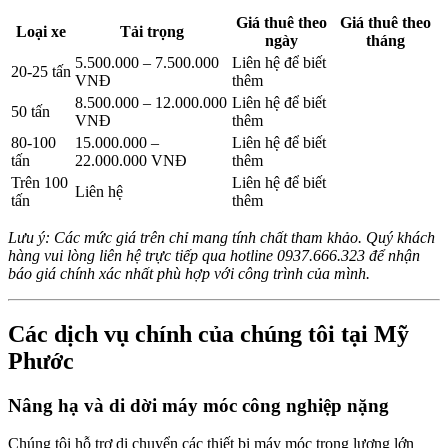
Giá thuê theo
Giá thuê theo
Loại xe
Tải trọng
ngày
tháng
5.500.000 – 7.500.000
Liên hệ để biết
20-25 tấn
VNĐ
thêm
8.500.000 – 12.000.000
Liên hệ để biết
50 tấn
VNĐ
thêm
80-100
15.000.000 –
Liên hệ để biết
tấn
22.000.000 VNĐ
thêm
Trên 100
Liên hệ để biết
Liên hệ
tấn
thêm
Lưu ý: Các mức giá trên chỉ mang tính chất tham khảo. Quý khách
hàng vui lòng liên hệ trực tiếp qua hotline 0937.666.323 để nhận
báo giá chính xác nhất phù hợp với công trình của mình.
Các dịch vụ chính của chúng tôi tại Mỹ
Phước
Nâng hạ và di dời máy móc công nghiệp nặng
Chúng tôi hỗ trợ di chuyển các thiết bị máy móc trọng lượng lớn