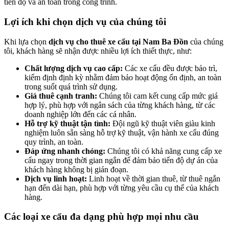
tiến độ và an toàn trong công trình.
Lợi ích khi chọn dịch vụ của chúng tôi
Khi lựa chọn
dịch vụ cho thuê xe cẩu tại Nam Ba Đồn
của chúng
tôi, khách hàng sẽ nhận được nhiều lợi ích thiết thực, như:
Chất lượng dịch vụ cao cấp:
Các xe cẩu đều được bảo trì,
kiểm định định kỳ nhằm đảm bảo hoạt động ổn định, an toàn
trong suốt quá trình sử dụng.
Giá thuê cạnh tranh:
Chúng tôi cam kết cung cấp mức giá
hợp lý, phù hợp với ngân sách của từng khách hàng, từ các
doanh nghiệp lớn đến các cá nhân.
Hỗ trợ kỹ thuật tận tình:
Đội ngũ kỹ thuật viên giàu kinh
nghiệm luôn sẵn sàng hỗ trợ kỹ thuật, vận hành xe cẩu đúng
quy trình, an toàn.
Đáp ứng nhanh chóng:
Chúng tôi có khả năng cung cấp xe
cẩu ngay trong thời gian ngắn để đảm bảo tiến độ dự án của
khách hàng không bị gián đoạn.
Dịch vụ linh hoạt:
Linh hoạt về thời gian thuê, từ thuê ngắn
hạn đến dài hạn, phù hợp với từng yêu cầu cụ thể của khách
hàng.
Các loại xe cẩu đa dạng phù hợp mọi nhu cầu