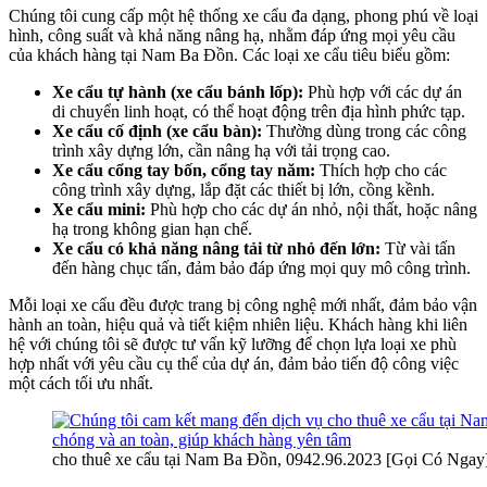
Chúng tôi cung cấp một hệ thống xe cẩu đa dạng, phong phú về loại
hình, công suất và khả năng nâng hạ, nhằm đáp ứng mọi yêu cầu
của khách hàng tại Nam Ba Đồn. Các loại xe cẩu tiêu biểu gồm:
Xe cẩu tự hành (xe cẩu bánh lốp):
Phù hợp với các dự án
di chuyển linh hoạt, có thể hoạt động trên địa hình phức tạp.
Xe cẩu cố định (xe cẩu bàn):
Thường dùng trong các công
trình xây dựng lớn, cần nâng hạ với tải trọng cao.
Xe cẩu cổng tay bốn, cổng tay năm:
Thích hợp cho các
công trình xây dựng, lắp đặt các thiết bị lớn, cồng kềnh.
Xe cẩu mini:
Phù hợp cho các dự án nhỏ, nội thất, hoặc nâng
hạ trong không gian hạn chế.
Xe cẩu có khả năng nâng tải từ nhỏ đến lớn:
Từ vài tấn
đến hàng chục tấn, đảm bảo đáp ứng mọi quy mô công trình.
Mỗi loại xe cẩu đều được trang bị công nghệ mới nhất, đảm bảo vận
hành an toàn, hiệu quả và tiết kiệm nhiên liệu. Khách hàng khi liên
hệ với chúng tôi sẽ được tư vấn kỹ lưỡng để chọn lựa loại xe phù
hợp nhất với yêu cầu cụ thể của dự án, đảm bảo tiến độ công việc
một cách tối ưu nhất.
cho thuê xe cẩu tại Nam Ba Đồn, 0942.96.2023 [Gọi Có Ngay