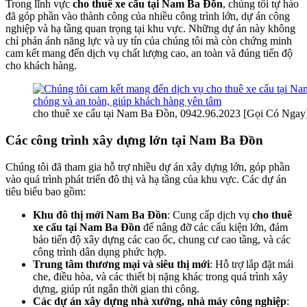
Trong lĩnh vực
cho thuê xe cẩu tại Nam Ba Đồn
, chúng tôi tự hào
đã góp phần vào thành công của nhiều công trình lớn, dự án công
nghiệp và hạ tầng quan trọng tại khu vực. Những dự án này không
chỉ phản ánh năng lực và uy tín của chúng tôi mà còn chứng minh
cam kết mang đến dịch vụ chất lượng cao, an toàn và đúng tiến độ
cho khách hàng.
cho thuê xe cẩu tại Nam Ba Đồn, 0942.96.2023 [Gọi Có Ngay
Các công trình xây dựng lớn tại Nam Ba Đồn
Chúng tôi đã tham gia hỗ trợ nhiều dự án xây dựng lớn, góp phần
vào quá trình phát triển đô thị và hạ tầng của khu vực. Các dự án
tiêu biểu bao gồm:
Khu đô thị mới Nam Ba Đồn
: Cung cấp dịch vụ
cho thuê
xe cẩu tại Nam Ba Đồn
để nâng đỡ các cấu kiện lớn, đảm
bảo tiến độ xây dựng các cao ốc, chung cư cao tầng, và các
công trình dân dụng phức hợp.
Trung tâm thương mại và siêu thị mới
: Hỗ trợ lắp đặt mái
che, điều hòa, và các thiết bị nặng khác trong quá trình xây
dựng, giúp rút ngắn thời gian thi công.
Các dự án xây dựng nhà xưởng, nhà máy công nghiệp
: