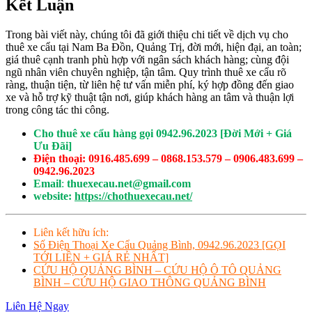
Kết Luận
Trong bài viết này, chúng tôi đã giới thiệu chi tiết về dịch vụ cho
thuê xe cẩu tại Nam Ba Đồn, Quảng Trị, đời mới, hiện đại, an toàn;
giá thuê cạnh tranh phù hợp với ngân sách khách hàng; cùng đội
ngũ nhân viên chuyên nghiệp, tận tâm. Quy trình thuê xe cẩu rõ
ràng, thuận tiện, từ liên hệ tư vấn miễn phí, ký hợp đồng đến giao
xe và hỗ trợ kỹ thuật tận nơi, giúp khách hàng an tâm và thuận lợi
trong công tác thi công.
Cho thuê xe cẩu hàng gọi 0942.96.2023 [Đời Mới + Giá
Ưu Đãi]
Điện thoại: 0916.485.699 – 0868.153.579 – 0906.483.699 –
0942.96.2023
Email
:
thuexecau.net@gmail.com
website:
https://chothuexecau.net/
Liên kết hữu ích:
Số Điện Thoại Xe Cẩu Quảng Bình, 0942.96.2023 [GỌI
TỚI LIỀN + GIÁ RẺ NHẤT]
CỨU HỘ QUẢNG BÌNH – CỨU HỘ Ô TÔ QUẢNG
BÌNH – CỨU HỘ GIAO THÔNG QUẢNG BÌNH
Liên Hệ Ngay