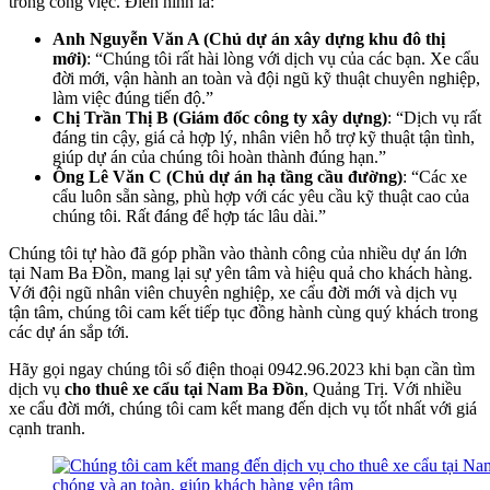
trong công việc. Điển hình là:
Anh Nguyễn Văn A (Chủ dự án xây dựng khu đô thị
mới)
: “Chúng tôi rất hài lòng với dịch vụ của các bạn. Xe cẩu
đời mới, vận hành an toàn và đội ngũ kỹ thuật chuyên nghiệp,
làm việc đúng tiến độ.”
Chị Trần Thị B (Giám đốc công ty xây dựng)
: “Dịch vụ rất
đáng tin cậy, giá cả hợp lý, nhân viên hỗ trợ kỹ thuật tận tình,
giúp dự án của chúng tôi hoàn thành đúng hạn.”
Ông Lê Văn C (Chủ dự án hạ tầng cầu đường)
: “Các xe
cẩu luôn sẵn sàng, phù hợp với các yêu cầu kỹ thuật cao của
chúng tôi. Rất đáng để hợp tác lâu dài.”
Chúng tôi tự hào đã góp phần vào thành công của nhiều dự án lớn
tại Nam Ba Đồn, mang lại sự yên tâm và hiệu quả cho khách hàng.
Với đội ngũ nhân viên chuyên nghiệp, xe cẩu đời mới và dịch vụ
tận tâm, chúng tôi cam kết tiếp tục đồng hành cùng quý khách trong
các dự án sắp tới.
Hãy gọi ngay chúng tôi số điện thoại 0942.96.2023 khi bạn cần tìm
dịch vụ
cho thuê xe cẩu tại Nam Ba Đồn
, Quảng Trị. Với nhiều
xe cẩu đời mới, chúng tôi cam kết mang đến dịch vụ tốt nhất với giá
cạnh tranh.