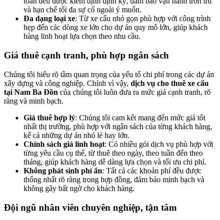
toàn đều được kiểm định định kỳ, đảm bảo vận hành trơn tru
và hạn chế tối đa sự cố ngoài ý muốn.
Đa dạng loại xe
: Từ xe cẩu nhỏ gọn phù hợp với công trình
hẹp đến các dòng xe lớn cho dự án quy mô lớn, giúp khách
hàng linh hoạt lựa chọn theo nhu cầu.
Giá thuê cạnh tranh, phù hợp ngân sách
Chúng tôi hiểu rõ tầm quan trọng của yếu tố chi phí trong các dự án
xây dựng và công nghiệp. Chính vì vậy,
dịch vụ cho thuê xe cẩu
tại Nam Ba Đồn
của chúng tôi luôn đưa ra mức giá cạnh tranh, rõ
ràng và minh bạch.
Giá thuê hợp lý
: Chúng tôi cam kết mang đến mức giá tốt
nhất thị trường, phù hợp với ngân sách của từng khách hàng,
kể cả những dự án nhỏ lẻ hay lớn.
Chính sách giá linh hoạt
: Có nhiều gói dịch vụ phù hợp với
từng yêu cầu cụ thể, từ thuê theo ngày, theo tuần đến theo
tháng, giúp khách hàng dễ dàng lựa chọn và tối ưu chi phí.
Không phát sinh phí ẩn
: Tất cả các khoản phí đều được
thống nhất rõ ràng trong hợp đồng, đảm bảo minh bạch và
không gây bất ngờ cho khách hàng.
Đội ngũ nhân viên chuyên nghiệp, tận tâm