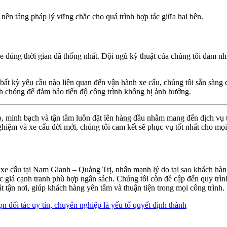
nền tảng pháp lý vững chắc cho quá trình hợp tác giữa hai bên.
e đúng thời gian đã thống nhất. Đội ngũ kỹ thuật của chúng tôi đảm nhi
bất kỳ yêu cầu nào liên quan đến vận hành xe cẩu, chúng tôi sẵn sàng cu
nh chóng để đảm bảo tiến độ công trình không bị ảnh hưởng.
, minh bạch và tận tâm luôn đặt lên hàng đầu nhằm mang đến dịch vụ t
iệm và xe cẩu đời mới, chúng tôi cam kết sẽ phục vụ tốt nhất cho mọi
uê xe cẩu tại Nam Gianh – Quảng Trị, nhấn mạnh lý do tại sao khách hàn
ức giá cạnh tranh phù hợp ngân sách. Chúng tôi còn đề cập đến quy trìn
t tận nơi, giúp khách hàng yên tâm và thuận tiện trong mọi công trình.