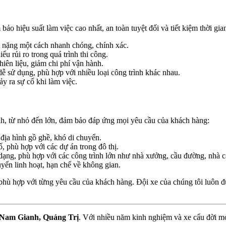
ảo hiệu suất làm việc cao nhất, an toàn tuyệt đối và tiết kiệm thời g
ật nặng một cách nhanh chóng, chính xác.
ểu rủi ro trong quá trình thi công.
hiên liệu, giảm chi phí vận hành.
dễ sử dụng, phù hợp với nhiều loại công trình khác nhau.
xảy ra sự cố khi làm việc.
nh, từ nhỏ đến lớn, đảm bảo đáp ứng mọi yêu cầu của khách hàng:
 địa hình gồ ghề, khó di chuyển.
, phù hợp với các dự án trong đô thị.
a dạng, phù hợp với các công trình lớn như nhà xưởng, cầu đường, nhà c
uyển linh hoạt, hạn chế về không gian.
phù hợp với từng yêu cầu của khách hàng. Đội xe của chúng tôi luôn đư
i Nam Gianh, Quảng Trị
. Với nhiều năm kinh nghiệm và xe cẩu đời mớ