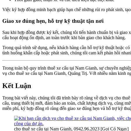
Việc ký hợp đồng minh bạch giúp hạn chế những rủi ro phát sinh, tạo 
Giao xe đúng hẹn, hỗ trợ kỹ thuật tận nơi
Sau khi hợp đồng được ký kết, chúng tôi tiến hành chuẩn bị và giao x
cẩu hoạt động ổn định, an toàn trước khi bàn giao cho khách hàng.
Trong quá trình sử dụng, nếu khách hàng cần hỗ trợ kỹ thuật hoặc có 
tình huống khẩn cấp hoặc phát sinh, chúng tôi cam kết phản hồi nha
Trong toàn bộ quy trình thuê xe cẩu tại Nam Gianh, sự chuyên nghiệp
vụ cho thuê xe cẩu tại Nam Gianh, Quảng Trị. Với nhiều năm kinh ngh
Kết Luận
Trong bài viết này, chúng tôi đã trình bày rõ ràng về dịch vụ cho th
cẩu, trang thiết bị mới, đảm bảo an toàn, chất lượng dịch vụ, cùng m
miễn phí, ký hợp đồng rõ ràng đến giao xe đúng hẹn và hỗ trợ kỹ thuậ
cho thuê xe cẩu tại Nam Gianh, 0942.96.2023 [Gọi Có Ngay]