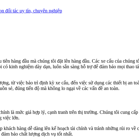
 ưu tiên hàng đầu mà chúng tôi đặt lên hàng đầu. Các xe cẩu của chúng
ôi có kinh nghiệm dày dạn, luôn sẵn sàng hỗ trợ để đảm bảo mọi thao tác
ượng, từ việc bảo trì định kỳ xe cẩu, đến việc sử dụng các thiết bị an 
suôn sẻ, đúng tiến độ mà không lo ngại về các vấn đề an toàn.
hính là mức giá hợp lý, cạnh tranh trên thị trường. Chúng tôi cung cấp
 việc lớn.
úp khách hàng dễ dàng lên kế hoạch tài chính và tránh những rủi ro về 
 đảm bảo chất lượng dịch vụ tốt nhất.