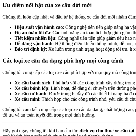
Ưu điểm nổi bật của xe cẩu đời mới
Chúng tôi luôn cập nhật và đầu tư hệ thống xe cẩu đời mới nhằm đảm b
Hiệu suất vận hành cao
: Công nghệ tiên tiến giúp nâng hạ v
Độ an toàn tối đa
: Các tính năng an toàn tích hợp giúp giảm thi
Tiết kiệm nhiên liệu
: Công nghệ tiên tiến giúp giảm tiêu hao n
Dễ dàng vận hành
: Hệ thống điều khiển thông minh, dễ học, 
Bảo trì định kỳ
: Xe luôn trong tình trạng hoạt động tối ưu, ít 
Các loại xe cẩu đa dạng phù hợp mọi công trình
Chúng tôi cung cấp các loại xe cẩu phù hợp với mọi quy mô công trì
Xe cẩu bánh xích
: Phù hợp với các công trình xây dựng trong
Xe cẩu bánh lốp
: Linh hoạt, dễ dàng di chuyển trên đường phố
Xe cẩu tự hành
: Được trang bị đầy đủ các thiết bị nâng hạ đ
Xe cẩu mini
: Thích hợp cho các công trình nhỏ, yêu cầu di ch
Chúng tôi cam kết cung cấp các loại xe cẩu đa dạng, chất lượng cao, 
tối ưu và an toàn tuyệt đối trong mọi tình huống.
Hãy gọi ngay chúng tôi khi bạn cần tìm
dịch vụ cho thuê xe cẩu tạ