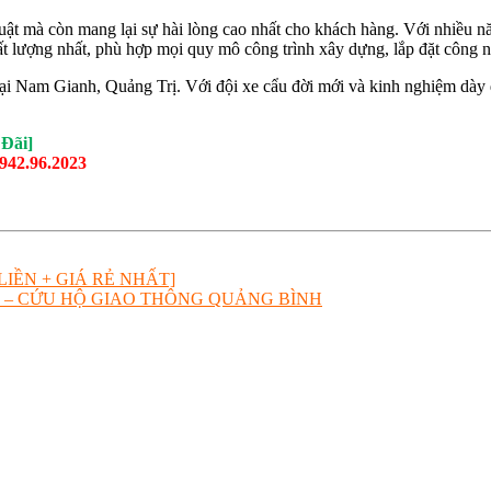
huật mà còn mang lại sự hài lòng cao nhất cho khách hàng. Với nhiều 
t lượng nhất, phù hợp mọi quy mô công trình xây dựng, lắp đặt công 
ại Nam Gianh, Quảng Trị. Với đội xe cẩu đời mới và kinh nghiệm dày dạ
 Đãi]
0942.96.2023
ỚI LIỀN + GIÁ RẺ NHẤT]
 – CỨU HỘ GIAO THÔNG QUẢNG BÌNH