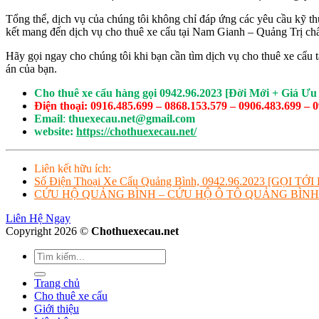
Tổng thể, dịch vụ của chúng tôi không chỉ đáp ứng các yêu cầu kỹ t
kết mang đến dịch vụ cho thuê xe cẩu tại Nam Gianh – Quảng Trị chấ
Hãy gọi ngay cho chúng tôi khi bạn cần tìm dịch vụ cho thuê xe cẩu t
án của bạn.
Cho thuê xe cẩu hàng gọi 0942.96.2023 [Đời Mới + Giá Ưu
Điện thoại: 0916.485.699 – 0868.153.579 – 0906.483.699 – 
Email
:
thuexecau.net@gmail.com
website:
https://chothuexecau.net/
Liên kết hữu ích:
Số Điện Thoại Xe Cẩu Quảng Bình, 0942.96.2023 [GỌI T
CỨU HỘ QUẢNG BÌNH – CỨU HỘ Ô TÔ QUẢNG BÌNH
Liên Hệ Ngay
Copyright 2026 ©
Chothuexecau.net
Trang chủ
Cho thuê xe cẩu
Giới thiệu