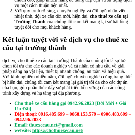
vụ một cách thuận tiện nhất.
Với quy trình rõ ràng, chuyên nghiệp và đội ngũ nhân viên
nhiệt tình, đội xe cẩu đời mới, hiện đại,
cho thuê xe cẩu tại
Trường Thành
của chúng tôi cam kết mang lại sự hài lòng
tuyệt đối cho mọi khách hàng.
Kết luận tuyệt vời về dịch vụ cho thuê xe
cẩu tại trường thành
dịch vụ cho thuê xe cẩu tại Trường Thành của chúng tôi là sự lựa
chọn tối ưu cho các doanh nghiệp và cá nhân có nhu cầu về giải
pháp nâng hạ vật liệu, thiết bị nhanh chóng, an toàn và hiệu quả.
Với kinh nghiệm nhiều năm, đội ngũ chuyên nghiệp cùng trang thiết
bị hiện đại, chúng tôi cam kết mang lại giá trị tối đa cho các dự án
của bạn, góp phần thúc đẩy sự phát triển bền vững của các công
trình xây dựng và hạ tầng tại địa phương.
Cho thuê xe cẩu hàng gọi 0942.96.2023 [Đời Mới + Giá
Ưu Đãi]
Điện thoại: 0916.485.699 – 0868.153.579 – 0906.483.699 –
0942.96.2023
Email
:
thuexecau.net@gmail.com
website:
https://chothuexecau.net/