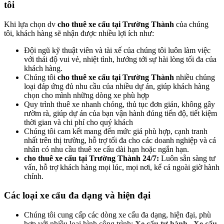
tôi
Khi lựa chọn dv
cho thuê xe cẩu tại Trường Thành
của chúng
tôi, khách hàng sẽ nhận được nhiều lợi ích như:
Đội ngũ kỹ thuật viên và tài xế của chúng tôi luôn làm việc
với thái độ vui vẻ, nhiệt tình, hướng tới sự hài lòng tối đa của
khách hàng.
Chúng tôi
cho thuê xe cẩu tại Trường Thành
nhiều chủng
loại đáp ứng đủ nhu cầu của nhiều dự án, giúp khách hàng
chọn cho mình những dòng xe phù hợp
Quy trình thuê xe nhanh chóng, thủ tục đơn giản, không gây
rườm rà, giúp dự án của bạn vận hành đúng tiến độ, tiết kiệm
thời gian và chi phí cho quý khách
Chúng tôi cam kết mang đến mức giá phù hợp, cạnh tranh
nhất trên thị trường, hỗ trợ tối đa cho các doanh nghiệp và cá
nhân có nhu cầu thuê xe cẩu dài hạn hoặc ngắn hạn.
cho thuê xe cẩu tại Trường Thành 24/7:
Luôn sẵn sàng tư
vấn, hỗ trợ khách hàng mọi lúc, mọi nơi, kể cả ngoài giờ hành
chính.
Các loại xe cẩu đa dạng và hiện đại
Chúng tôi cung cấp các dòng xe cẩu đa dạng, hiện đại, phù
hợp với nhiều loại hình công trình;
Xe cẩu tự hành,
Xe cẩu