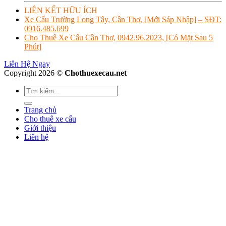
LIÊN KẾT HỮU ÍCH
Xe Cẩu Trường Long Tây, Cần Thơ, [Mới Sáp Nhập] – SĐT:
0916.485.699
Cho Thuê Xe Cẩu Cần Thơ, 0942.96.2023, [Có Mặt Sau 5
Phút]
Liên Hệ Ngay
Copyright 2026 ©
Chothuexecau.net
Trang chủ
Cho thuê xe cẩu
Giới thiệu
Liên hệ