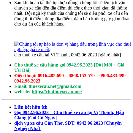
Sau khi hoàn tất thủ tục hợp đồng, chúng tôi sẽ lên lịch vận
chuyển xe cẩu đến địa điểm thi công theo thời gian đã thống
nhất. Đội ngũ kỹ thuật của chúng tôi sẽ điều phối xe cẩu đến
đúng thời điểm, đúng địa điểm, đảm bảo không gây gián đoạn
cho dự án của khách hàng.
cho thuê xe cẩu tại Vị Thanh, 0942.96.2023 [giá rẻ nhất]
Cho thuê xe cẩu hàng gọi 0942.96.2023 [Đời Mới + Giá
Ưu Đãi]
Điện thoại: 0916.485.699 – 0868.153.579 – 0906.483.699 –
0942.96.2023
Email
:
thuexecau.net@gmail.com
website:
https://chothuexecau.net/
Liên kết hữu ích
Gọi 0942.96.2023 – Cho thuê xe cẩu tại Vị Thanh, Hậu
Giang [Gọi Có Ngay]
dịch vụ xe cẩu Cần Thơ, SĐT: 0942.96.2023 [Chuyên
Nghiệp Nhất]