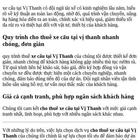
xe cẩu tại Vị Thanh có đội ngũ tài xế có kinh nghiệm lâu năm, hiểu
rõ về kỹ thuật an toàn lao động, nhờ đó, quá trình vận chuyển, nâng
hạ hàng hóa diễn ra an toàn, chính xác và hiệu quả, giảm thiểu tối
đa rủi ro và thiệt hại đối với vật tư, thiết bị của khách hàng.
Quy trình cho thuê xe cẩu tại vị thanh nhanh
chóng, đơn giản
quy trình thuê
xe cẩu tại Vị Thanh
của chúng tôi được thiết kế đơn
giản, nhanh chóng để khách hàng không gặp nhiều thủ tục rườm rà.
Từ quá trình liên hệ khảo sát, báo giá, đến ký hợp đồng và vận
chuyển xe đều được thực hiện một cách chuyên nghiệp, nhanh
chóng, đảm bảo đúng tiến độ của dự án. Đội ngũ nhân viên tận tình
luôn sẵn sàng hỗ trợ, tư vấn mọi thắc mắc của khách hàng.
Giá cả cạnh tranh, phù hợp ngân sách khách hàng
Chúng tôi cam kết
cho thuê xe cẩu tại Vị Thanh
với mức giá cạnh
tranh nhất, linh hoạt, phù hợp với nhiều ngân sách khác nhau.
Với những lý do trên, việc lựa chọn dịch vụ
cho thuê xe cẩu tại Vị
Thanh
của chúng tôi chính là sự lựa chọn tối ưu để đảm bảo dự án