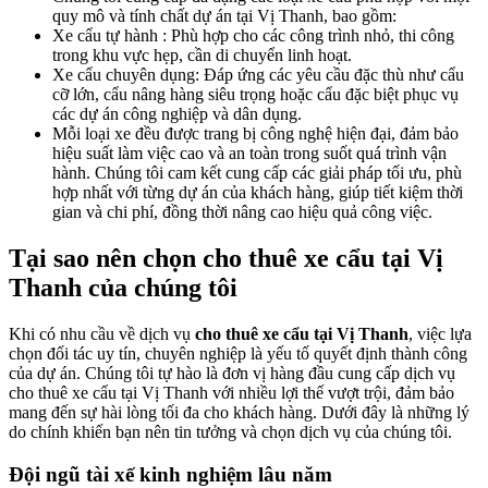
quy mô và tính chất dự án tại Vị Thanh, bao gồm:
Xe cẩu tự hành : Phù hợp cho các công trình nhỏ, thi công
trong khu vực hẹp, cần di chuyển linh hoạt.
Xe cẩu chuyên dụng: Đáp ứng các yêu cầu đặc thù như cẩu
cỡ lớn, cẩu nâng hàng siêu trọng hoặc cẩu đặc biệt phục vụ
các dự án công nghiệp và dân dụng.
Mỗi loại xe đều được trang bị công nghệ hiện đại, đảm bảo
hiệu suất làm việc cao và an toàn trong suốt quá trình vận
hành. Chúng tôi cam kết cung cấp các giải pháp tối ưu, phù
hợp nhất với từng dự án của khách hàng, giúp tiết kiệm thời
gian và chi phí, đồng thời nâng cao hiệu quả công việc.
Tại sao nên chọn cho thuê xe cẩu tại Vị
Thanh của chúng tôi
Khi có nhu cầu về dịch vụ
cho thuê xe cẩu tại Vị Thanh
, việc lựa
chọn đối tác uy tín, chuyên nghiệp là yếu tố quyết định thành công
của dự án. Chúng tôi tự hào là đơn vị hàng đầu cung cấp dịch vụ
cho thuê xe cẩu tại Vị Thanh với nhiều lợi thế vượt trội, đảm bảo
mang đến sự hài lòng tối đa cho khách hàng. Dưới đây là những lý
do chính khiến bạn nên tin tưởng và chọn dịch vụ của chúng tôi.
Đội ngũ tài xế kinh nghiệm lâu năm