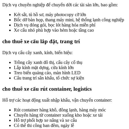
Dịch vụ chuyên nghiệp để chuyển dời các tài sản lớn, bao gồm:
Két sắt, tủ hồ sơ, máy photocopy cỡ lớn
Bốc dỡ bàn họp, thang máy mini, hệ thống lạnh công nghiệp
Dịch vụ đóng gói, bọc lót hàng hóa miễn phí
Xe cẩu nhỏ phù hợp vào hẻm hoặc tầng cao
cho thuê xe cẩu lắp đặt, trang trí
Dịch vụ cẩu cây xanh, kính, biển hiệu:
Trồng cây xanh đô thị, cẩu cây cổ thụ
Lắp kính mặt dựng, cửa kính lớn
Treo biển quảng cáo, màn hình LED
Cẩu trang trí sân khấu, tổ chức sự kiện
cho thuê xe cẩu rút container, logistics
Hỗ trợ các hoạt động xuất nhập khẩu, vận chuyển container:
Rút container hàng khô, đông lạnh, hàng máy móc
Chuyển hàng từ container xuống kho hoặc xe tải
Hỗ trợ phối hợp xe nâng và xe cẩu
Có thể thi công ban đêm, ngày lễ