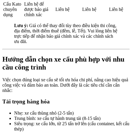
Cẩu Kato
Liên hệ để
chuyên
được báo giá
Liên hệ
Liên hệ
Liên hệ
dụng
chính xác
Lưu ý:
Giá có thể thay đổi tùy theo điều kiện thi công,
địa điểm, thời điểm thuê (đêm, lễ, Tết). Vui lòng liên hệ
trực tiếp để nhận báo giá chính xác và các chính sách
ưu đãi.
Hướng dẫn chọn xe cẩu phù hợp với nhu
cầu công trình
Việc chọn đúng loại xe cẩu sẽ tối ưu hóa chi phí, nâng cao hiệu quả
công việc và đảm bảo an toàn. Dưới đây là các tiêu chí cần cân
nhắc:
Tải trọng hàng hóa
Nhẹ: xe cẩu thùng nhỏ (2-5 tấn)
Trung bình: xe cẩu tự hành trung tải (8-15 tấn)
Siêu trọng: xe cẩu lớn, từ 25 tấn trở lên (cẩu container, kết cấu
thép)