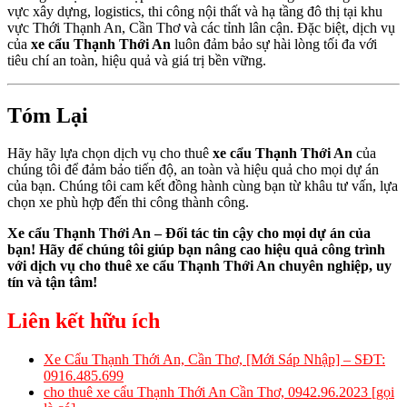
vực xây dựng, logistics, thi công nội thất và hạ tầng đô thị tại khu
vực Thới Thạnh An, Cần Thơ và các tỉnh lân cận. Đặc biệt, dịch vụ
của
xe cẩu Thạnh Thới An
luôn đảm bảo sự hài lòng tối đa với
tiêu chí an toàn, hiệu quả và giá trị bền vững.
Tóm Lại
Hãy hãy lựa chọn dịch vụ cho thuê
xe cẩu Thạnh Thới An
của
chúng tôi để đảm bảo tiến độ, an toàn và hiệu quả cho mọi dự án
của bạn. Chúng tôi cam kết đồng hành cùng bạn từ khâu tư vấn, lựa
chọn xe phù hợp đến thi công thành công.
Xe cẩu Thạnh Thới An – Đối tác tin cậy cho mọi dự án của
bạn!
Hãy để chúng tôi giúp bạn nâng cao hiệu quả công trình
với dịch vụ cho thuê xe cẩu Thạnh Thới An chuyên nghiệp, uy
tín và tận tâm!
Liên kết hữu ích
Xe Cẩu Thạnh Thới An, Cần Thơ, [Mới Sáp Nhập] – SĐT:
0916.485.699
cho thuê xe cẩu Thạnh Thới An Cần Thơ, 0942.96.2023 [gọi