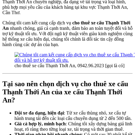
Thạnh Thới An chuyên nghiệp, đa dạng về tải trọng và loại hình,
phù hợp mọi yêu cầu của khách hàng tại khu vực Thạnh Thới An,
Cần Thơ.
Chúng tôi cam kết cung cấp dịch vụ
cho thuê xe cẩu Thạnh Thới
An
nhanh chóng, giá cả cạnh tranh, đảm bảo an toàn tuyệt đối và hỗ
trợ kỹ thuật tối ưu. Với đội ngũ kỹ thuật viên giàu kinh nghiệm cùng
hệ thống xe cẩu hiện đại, chúng tôi chính là đối tác tin cậy đồng
hành cùng các dự án của bạn.
cho thuê xe cẩu Thạnh Thới An, 0942.96.2023 [gọi là có]
Tại sao nên chọn dịch vụ cho thuê xe cẩu
Thạnh Thới An của xe cẩu Thạnh Thới
An?
Đội xe đa dạng, hiện đại
: Từ xe cẩu thùng nhỏ, xe cẩu tự
hành trung tải đến các loại cẩu chuyên dụng từ 2 đến 500 tấn.
Giá cả hợp lý, minh bạch
: Chúng tôi xây dựng bảng giá linh
hoạt, rõ ràng theo từng loại xe, tải trọng và thời gian thuê.
Thời gian phản hồi nhanh chóng
: Có mặt sau 30 phút kể từ