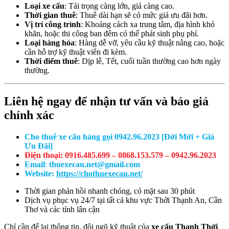
Loại xe cẩu
: Tải trọng càng lớn, giá càng cao.
Thời gian thuê
: Thuê dài hạn sẽ có mức giá ưu đãi hơn.
Vị trí công trình
: Khoảng cách xa trung tâm, địa hình khó
khăn, hoặc thi công ban đêm có thể phát sinh phụ phí.
Loại hàng hóa
: Hàng dễ vỡ, yêu cầu kỹ thuật nâng cao, hoặc
cần hỗ trợ kỹ thuật viên đi kèm.
Thời điểm thuê
: Dịp lễ, Tết, cuối tuần thường cao hơn ngày
thường.
Liên hệ ngay để nhận tư vấn và báo giá
chính xác
Cho thuê xe cẩu hàng gọi 0942.96.2023 [Đời Mới + Giá
Ưu Đãi]
Điện thoại: 0916.485.699 – 0868.153.579 – 0942.96.2023
Email
:
thuexecau.net@gmail.com
Website:
https://chothuexecau.net/
Thời gian phản hồi nhanh chóng, có mặt sau 30 phút
Dịch vụ phục vụ 24/7 tại tất cả khu vực Thới Thạnh An, Cần
Thơ và các tỉnh lân cận
Chỉ cần để lại thông tin, đội ngũ kỹ thuật của
xe cẩu Thạnh Thới