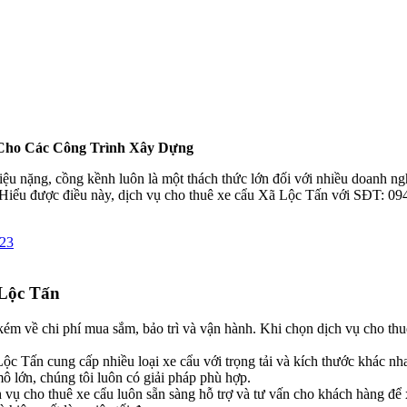
 Cho Các Công Trình Xây Dựng
iệu nặng, cồng kềnh luôn là một thách thức lớn đối với nhiều doanh n
. Hiểu được điều này, dịch vụ cho thuê xe cẩu Xã Lộc Tấn với SĐT: 09
 Lộc Tấn
ém về chi phí mua sắm, bảo trì và vận hành. Khi chọn dịch vụ cho thu
Lộc Tấn cung cấp nhiều loại xe cẩu với trọng tải và kích thước khác n
ô lớn, chúng tôi luôn có giải pháp phù hợp.
h vụ cho thuê xe cẩu luôn sẵn sàng hỗ trợ và tư vấn cho khách hàng để