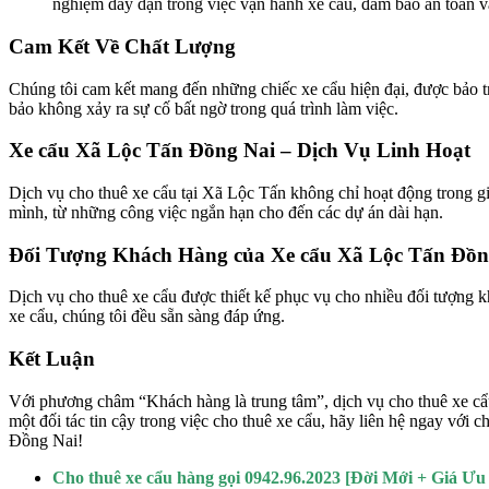
nghiệm dày dạn trong việc vận hành xe cẩu, đảm bảo an toàn và 
Cam Kết Về Chất Lượng
Chúng tôi cam kết mang đến những chiếc xe cẩu hiện đại, được bảo tr
bảo không xảy ra sự cố bất ngờ trong quá trình làm việc.
Xe cẩu Xã Lộc Tấn Đồng Nai – Dịch Vụ Linh Hoạt
Dịch vụ cho thuê xe cẩu tại Xã Lộc Tấn không chỉ hoạt động trong g
mình, từ những công việc ngắn hạn cho đến các dự án dài hạn.
Đối Tượng Khách Hàng của Xe cẩu Xã Lộc Tấn Đồn
Dịch vụ cho thuê xe cẩu được thiết kế phục vụ cho nhiều đối tượng k
xe cẩu, chúng tôi đều sẵn sàng đáp ứng.
Kết Luận
Với phương châm “Khách hàng là trung tâm”, dịch vụ cho thuê xe c
một đối tác tin cậy trong việc cho thuê xe cẩu, hãy liên hệ ngay với 
Đồng Nai!
Cho thuê xe cẩu hàng gọi 0942.96.2023 [Đời Mới + Giá Ưu