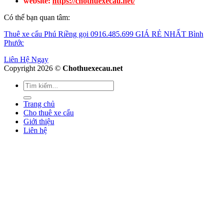
website:
https://chothuexecau.net/
Có thể bạn quan tâm:
Thuê xe cẩu Phú Riềng gọi 0916.485.699 GIÁ RẺ NHẤT Bình
Phước
Liên Hệ Ngay
Copyright 2026 ©
Chothuexecau.net
Trang chủ
Cho thuê xe cẩu
Giới thiệu
Liên hệ