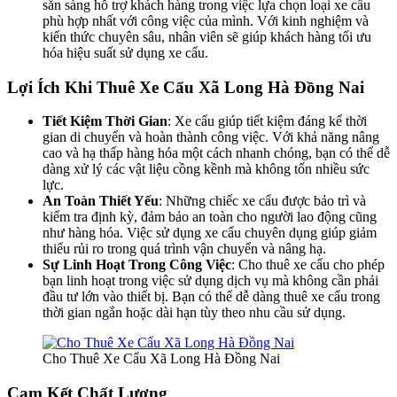
sẵn sàng hỗ trợ khách hàng trong việc lựa chọn loại xe cẩu
phù hợp nhất với công việc của mình. Với kinh nghiệm và
kiến thức chuyên sâu, nhân viên sẽ giúp khách hàng tối ưu
hóa hiệu suất sử dụng xe cẩu.
Lợi Ích Khi Thuê Xe Cẩu Xã Long Hà Đồng Nai
Tiết Kiệm Thời Gian
: Xe cẩu giúp tiết kiệm đáng kể thời
gian di chuyển và hoàn thành công việc. Với khả năng nâng
cao và hạ thấp hàng hóa một cách nhanh chóng, bạn có thể dễ
dàng xử lý các vật liệu cồng kềnh mà không tốn nhiều sức
lực.
An Toàn Thiết Yếu
: Những chiếc xe cẩu được bảo trì và
kiểm tra định kỳ, đảm bảo an toàn cho người lao động cũng
như hàng hóa. Việc sử dụng xe cẩu chuyên dụng giúp giảm
thiểu rủi ro trong quá trình vận chuyển và nâng hạ.
Sự Linh Hoạt Trong Công Việc
: Cho thuê xe cẩu cho phép
bạn linh hoạt trong việc sử dụng dịch vụ mà không cần phải
đầu tư lớn vào thiết bị. Bạn có thể dễ dàng thuê xe cẩu trong
thời gian ngắn hoặc dài hạn tùy theo nhu cầu sử dụng.
Cho Thuê Xe Cẩu Xã Long Hà Đồng Nai
Cam Kết Chất Lượng