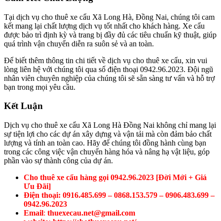
Tại dịch vụ cho thuê xe cẩu Xã Long Hà, Đồng Nai, chúng tôi cam
kết mang lại chất lượng dịch vụ tốt nhất cho khách hàng. Xe cẩu
được bảo trì định kỳ và trang bị đầy đủ các tiêu chuẩn kỹ thuật, giúp
quá trình vận chuyển diễn ra suôn sẻ và an toàn.
Để biết thêm thông tin chi tiết về dịch vụ cho thuê xe cẩu, xin vui
lòng liên hệ với chúng tôi qua số điện thoại 0942.96.2023. Đội ngũ
nhân viên chuyên nghiệp của chúng tôi sẽ sẵn sàng tư vấn và hỗ trợ
bạn trong mọi yêu cầu.
Kết Luận
Dịch vụ cho thuê xe cẩu Xã Long Hà Đồng Nai không chỉ mang lại
sự tiện lợi cho các dự án xây dựng và vận tải mà còn đảm bảo chất
lượng và tính an toàn cao. Hãy để chúng tôi đồng hành cùng bạn
trong các công việc vận chuyển hàng hóa và nâng hạ vật liệu, góp
phần vào sự thành công của dự án.
Cho thuê xe cẩu hàng gọi 0942.96.2023 [Đời Mới + Giá
Ưu Đãi]
Điện thoại: 0916.485.699 – 0868.153.579 – 0906.483.699 –
0942.96.2023
Email
:
thuexecau.net@gmail.com