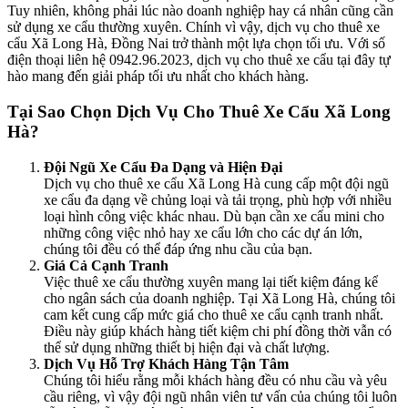
Tuy nhiên, không phải lúc nào doanh nghiệp hay cá nhân cũng cần
sử dụng xe cẩu thường xuyên. Chính vì vậy, dịch vụ cho thuê xe
cẩu Xã Long Hà, Đồng Nai trở thành một lựa chọn tối ưu. Với số
điện thoại liên hệ 0942.96.2023, dịch vụ cho thuê xe cẩu tại đây tự
hào mang đến giải pháp tối ưu nhất cho khách hàng.
Tại Sao Chọn Dịch Vụ Cho Thuê Xe Cẩu Xã Long
Hà?
Đội Ngũ Xe Cẩu Đa Dạng và Hiện Đại
Dịch vụ cho thuê xe cẩu Xã Long Hà cung cấp một đội ngũ
xe cẩu đa dạng về chủng loại và tải trọng, phù hợp với nhiều
loại hình công việc khác nhau. Dù bạn cần xe cẩu mini cho
những công việc nhỏ hay xe cẩu lớn cho các dự án lớn,
chúng tôi đều có thể đáp ứng nhu cầu của bạn.
Giá Cả Cạnh Tranh
Việc thuê xe cẩu thường xuyên mang lại tiết kiệm đáng kể
cho ngân sách của doanh nghiệp. Tại Xã Long Hà, chúng tôi
cam kết cung cấp mức giá cho thuê xe cẩu cạnh tranh nhất.
Điều này giúp khách hàng tiết kiệm chi phí đồng thời vẫn có
thể sử dụng những thiết bị hiện đại và chất lượng.
Dịch Vụ Hỗ Trợ Khách Hàng Tận Tâm
Chúng tôi hiểu rằng mỗi khách hàng đều có nhu cầu và yêu
cầu riêng, vì vậy đội ngũ nhân viên tư vấn của chúng tôi luôn