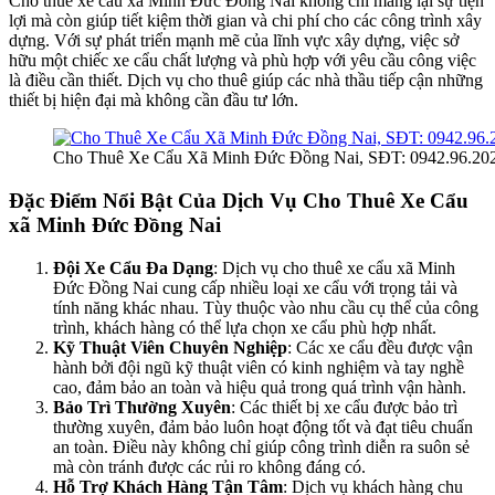
Cho thuê xe cẩu xã Minh Đức Đồng Nai không chỉ mang lại sự tiện
lợi mà còn giúp tiết kiệm thời gian và chi phí cho các công trình xây
dựng. Với sự phát triển mạnh mẽ của lĩnh vực xây dựng, việc sở
hữu một chiếc xe cẩu chất lượng và phù hợp với yêu cầu công việc
là điều cần thiết. Dịch vụ cho thuê giúp các nhà thầu tiếp cận những
thiết bị hiện đại mà không cần đầu tư lớn.
Cho Thuê Xe Cẩu Xã Minh Đức Đồng Nai, SĐT: 0942.96.20
Đặc Điểm Nổi Bật Của Dịch Vụ Cho Thuê Xe Cẩu
xã Minh Đức Đồng Nai
Đội Xe Cẩu Đa Dạng
: Dịch vụ cho thuê xe cẩu xã Minh
Đức Đồng Nai cung cấp nhiều loại xe cẩu với trọng tải và
tính năng khác nhau. Tùy thuộc vào nhu cầu cụ thể của công
trình, khách hàng có thể lựa chọn xe cẩu phù hợp nhất.
Kỹ Thuật Viên Chuyên Nghiệp
: Các xe cẩu đều được vận
hành bởi đội ngũ kỹ thuật viên có kinh nghiệm và tay nghề
cao, đảm bảo an toàn và hiệu quả trong quá trình vận hành.
Bảo Trì Thường Xuyên
: Các thiết bị xe cẩu được bảo trì
thường xuyên, đảm bảo luôn hoạt động tốt và đạt tiêu chuẩn
an toàn. Điều này không chỉ giúp công trình diễn ra suôn sẻ
mà còn tránh được các rủi ro không đáng có.
Hỗ Trợ Khách Hàng Tận Tâm
: Dịch vụ khách hàng chu