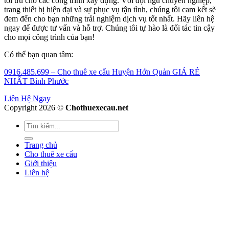
tối ưu cho các công trình xây dựng. Với đội ngũ chuyên nghiệp,
trang thiết bị hiện đại và sự phục vụ tận tình, chúng tôi cam kết sẽ
đem đến cho bạn những trải nghiệm dịch vụ tốt nhất. Hãy liên hệ
ngay để được tư vấn và hỗ trợ. Chúng tôi tự hào là đối tác tin cậy
cho mọi công trình của bạn!
Có thể bạn quan tâm:
0916.485.699 – Cho thuê xe cẩu Huyện Hớn Quản GIÁ RẺ
NHẤT Bình Phước
Liên Hệ Ngay
Copyright 2026 ©
Chothuexecau.net
Trang chủ
Cho thuê xe cẩu
Giới thiệu
Liên hệ