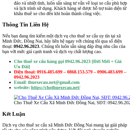
đáo và nhiệt tình, luôn sẵn sàng tư vấn về loại xe cẩu phù hợp
và lịch trình sử dụng. Khách hàng sẽ được hỗ trợ toàn diện từ
khâu thuê xe cho đến khi hoàn thành công việc.
Thông Tin Liên Hệ
Nếu bạn đang tìm kiếm một dịch vụ cho thuê xe cẩu uy tín tại xã
Minh Đức, Đồng Nai, hãy liên hệ ngay với chúng tôi qua số điện
thoại:
0942.96.2023
. Chúng tôi luôn sẵn sàng đáp ứng nhu cầu của
bạn với mức giá cạnh tranh và dịch vụ chất lượng cao.
Cho thuê xe cẩu hàng gọi 0942.96.2023 [Đời Mới + Giá
Ưu Đãi]
Điện thoại: 0916.485.699 – 0868.153.579 – 0906.483.699 –
0942.96.2023
Email
:
thuexecau.net@gmail.com
website:
https://chothuexecau.net/
Cho Thuê Xe Cẩu Xã Minh Đức Đồng Nai, SĐT: 0942.96.20
Kết Luận
Dịch vụ cho thuê xe cẩu xã Minh Đức Đồng Nai mang lại giải pháp