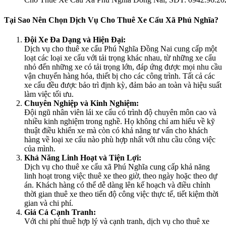
Tại Sao Nên Chọn Dịch Vụ Cho Thuê Xe Cẩu Xã Phú Nghĩa?
Đội Xe Đa Dạng và Hiện Đại:
Dịch vụ cho thuê xe cẩu Phú Nghĩa Đồng Nai cung cấp một
loạt các loại xe cẩu với tải trọng khác nhau, từ những xe cẩu
nhỏ đến những xe có tải trọng lớn, đáp ứng được mọi nhu cầu
vận chuyển hàng hóa, thiết bị cho các công trình. Tất cả các
xe cẩu đều được bảo trì định kỳ, đảm bảo an toàn và hiệu suất
làm việc tối ưu.
Chuyên Nghiệp và Kinh Nghiệm:
Đội ngũ nhân viên lái xe cẩu có trình độ chuyên môn cao và
nhiều kinh nghiệm trong nghề. Họ không chỉ am hiểu về kỹ
thuật điều khiển xe mà còn có khả năng tư vấn cho khách
hàng về loại xe cẩu nào phù hợp nhất với nhu cầu công việc
của mình.
Khả Năng Linh Hoạt và Tiện Lợi:
Dịch vụ cho thuê xe cẩu xã Phú Nghĩa cung cấp khả năng
linh hoạt trong việc thuê xe theo giờ, theo ngày hoặc theo dự
án. Khách hàng có thể dễ dàng lên kế hoạch và điều chỉnh
thời gian thuê xe theo tiến độ công việc thực tế, tiết kiệm thời
gian và chi phí.
Giá Cả Cạnh Tranh:
Với chi phí thuê hợp lý và cạnh tranh, dịch vụ cho thuê xe