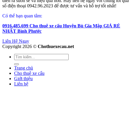
diễn ra suôn sẻ và hiệu quả hơn. Hãy liên hệ ngay với chúng tôi qua
số điện thoại 0942.96.2023 để được tư vấn và hỗ trợ tốt nhất!
Có thể bạn quan tâm:
0916.485.699 Cho thuê xe cẩu Huyện Bù Gia Mập GIÁ RẺ
NHẤT Bình Phước
Liên Hệ Ngay
Copyright 2026 ©
Chothuexecau.net
Trang chủ
Cho thuê xe cẩu
Giới thiệu
Liên hệ