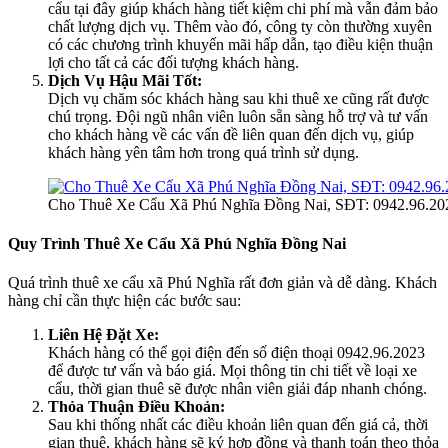
cẩu tại đây giúp khách hàng tiết kiệm chi phí mà vẫn đảm bảo
chất lượng dịch vụ. Thêm vào đó, công ty còn thường xuyên
có các chương trình khuyến mãi hấp dẫn, tạo điều kiện thuận
lợi cho tất cả các đối tượng khách hàng.
Dịch Vụ Hậu Mãi Tốt:
Dịch vụ chăm sóc khách hàng sau khi thuê xe cũng rất được
chú trọng. Đội ngũ nhân viên luôn sẵn sàng hỗ trợ và tư vấn
cho khách hàng về các vấn đề liên quan đến dịch vụ, giúp
khách hàng yên tâm hơn trong quá trình sử dụng.
Cho Thuê Xe Cẩu Xã Phú Nghĩa Đồng Nai, SĐT: 0942.96.20
Quy Trình Thuê Xe Cẩu Xã Phú Nghĩa Đồng Nai
Quá trình thuê xe cẩu xã Phú Nghĩa rất đơn giản và dễ dàng. Khách
hàng chỉ cần thực hiện các bước sau:
Liên Hệ Đặt Xe:
Khách hàng có thể gọi điện đến số điện thoại 0942.96.2023
để được tư vấn và báo giá. Mọi thông tin chi tiết về loại xe
cẩu, thời gian thuê sẽ được nhân viên giải đáp nhanh chóng.
Thỏa Thuận Điều Khoản:
Sau khi thống nhất các điều khoản liên quan đến giá cả, thời
gian thuê, khách hàng sẽ ký hợp đồng và thanh toán theo thỏa