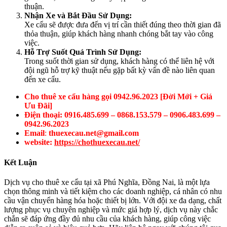
thuận.
Nhận Xe và Bắt Đầu Sử Dụng:
Xe cẩu sẽ được đưa đến vị trí cần thiết đúng theo thời gian đã
thỏa thuận, giúp khách hàng nhanh chóng bắt tay vào công
việc.
Hỗ Trợ Suốt Quá Trình Sử Dụng:
Trong suốt thời gian sử dụng, khách hàng có thể liên hệ với
đội ngũ hỗ trợ kỹ thuật nếu gặp bất kỳ vấn đề nào liên quan
đến xe cẩu.
Cho thuê xe cẩu hàng gọi 0942.96.2023 [Đời Mới + Giá
Ưu Đãi]
Điện thoại: 0916.485.699 – 0868.153.579 – 0906.483.699 –
0942.96.2023
Email
:
thuexecau.net@gmail.com
website:
https://chothuexecau.net/
Kết Luận
Dịch vụ cho thuê xe cẩu tại xã Phú Nghĩa, Đồng Nai, là một lựa
chọn thông minh và tiết kiệm cho các doanh nghiệp, cá nhân có nhu
cầu vận chuyển hàng hóa hoặc thiết bị lớn. Với đội xe đa dạng, chất
lượng phục vụ chuyên nghiệp và mức giá hợp lý, dịch vụ này chắc
chắn sẽ đáp ứng đầy đủ nhu cầu của khách hàng, giúp công việc