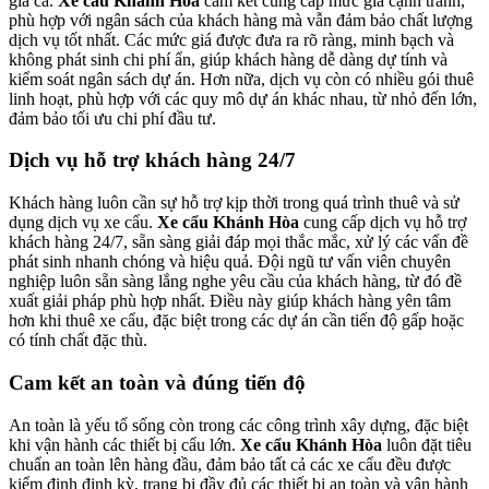
giá cả.
Xe cẩu Khánh Hòa
cam kết cung cấp mức giá cạnh tranh,
phù hợp với ngân sách của khách hàng mà vẫn đảm bảo chất lượng
dịch vụ tốt nhất. Các mức giá được đưa ra rõ ràng, minh bạch và
không phát sinh chi phí ẩn, giúp khách hàng dễ dàng dự tính và
kiểm soát ngân sách dự án. Hơn nữa, dịch vụ còn có nhiều gói thuê
linh hoạt, phù hợp với các quy mô dự án khác nhau, từ nhỏ đến lớn,
đảm bảo tối ưu chi phí đầu tư.
Dịch vụ hỗ trợ khách hàng 24/7
Khách hàng luôn cần sự hỗ trợ kịp thời trong quá trình thuê và sử
dụng dịch vụ xe cẩu.
Xe cẩu Khánh Hòa
cung cấp dịch vụ hỗ trợ
khách hàng 24/7, sẵn sàng giải đáp mọi thắc mắc, xử lý các vấn đề
phát sinh nhanh chóng và hiệu quả. Đội ngũ tư vấn viên chuyên
nghiệp luôn sẵn sàng lắng nghe yêu cầu của khách hàng, từ đó đề
xuất giải pháp phù hợp nhất. Điều này giúp khách hàng yên tâm
hơn khi thuê xe cẩu, đặc biệt trong các dự án cần tiến độ gấp hoặc
có tính chất đặc thù.
Cam kết an toàn và đúng tiến độ
An toàn là yếu tố sống còn trong các công trình xây dựng, đặc biệt
khi vận hành các thiết bị cẩu lớn.
Xe cẩu Khánh Hòa
luôn đặt tiêu
chuẩn an toàn lên hàng đầu, đảm bảo tất cả các xe cẩu đều được
kiểm định định kỳ, trang bị đầy đủ các thiết bị an toàn và vận hành