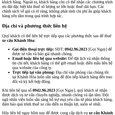
khách hàng. Ngoài ra, khách hàng còn có thể nhận các chương trình
ưu đãi đặc biệt khi thuê số lượng xe lớn hoặc thuê dài hạn. Các
chính sách về giá cả rõ ràng, không phát sinh chi phí ẩn giúp khách
hàng yên tâm trong quá trình hợp tác.
Địa chỉ và phương thức liên hệ
Quý khách có thể liên hệ trực tiếp qua các phương thức sau để thuê
xe cẩu Khánh Hòa
:
Gọi điện thoại trực tiếp:
SĐT:
0942.96.2023
[Gọi Ngay] để
được tư vấn và báo giá nhanh chóng.
Email hoặc liên hệ qua website:
Để đặt lịch và nhận thông
tin chi tiết, khách hàng có thể gửi email hoặc điền mẫu liên hệ
qua website của công ty.
Trực tiếp tại văn phòng:
Địa chỉ văn phòng của chúng tôi
tại Khánh Hòa luôn sẵn sàng để đón tiếp khách hàng đến trao
đổi và ký kết hợp đồng.
Khi liên hệ qua số
0942.96.2023
[Gọi Ngay], quý khách sẽ nhận
được dịch vụ tư vấn chuyên nghiệp, nhanh chóng và tận tâm. Đội
ngũ nhân viên luôn sẵn sàng hỗ trợ mọi yêu cầu từ phía khách hàng,
đảm bảo quá trình thuê xe cẩu diễn ra thuận lợi, suôn sẻ nhất.
Hãy liên hệ ngay hôm nay để được cung cấp dịch vụ
xe cẩu Khánh