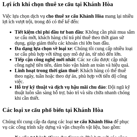
Lợi ích khi chọn thuê xe cẩu tại Khánh Hòa
Việc lựa chọn dịch vụ
cho thuê xe cẩu Khánh Hòa
mang lại nhiều
lợi ích vượt trội, trong đó có thể kể đến:
Tiết kiệm chi phí đầu tư ban đầu
: Không cần phải mua sắm
xe cẩu mới, khách hàng chỉ trả phí thuê theo thời gian sử
dụng, giúp giảm thiểu các khoản chi lớn ban đầu.
Đa dạng lựa chọn về loại xe
: Chúng tôi cung cấp nhiều loại
xe cẩu phù hợp với từng quy mô dự án, từ nhỏ đến lớn.
Tiếp cận công nghệ mới nhất
: Các xe cẩu được cập nhật
công nghệ tiên tiến, đảm bảo vận hành an toàn và hiệu quả.
Linh hoạt trong thời gian thuê
: Khách hàng có thể thuê
theo ngày, tuần hoặc theo dự án, phù hợp với tiến độ công
việc.
Hỗ trợ kỹ thuật và dịch vụ hậu mãi chu đáo
: Đội ngũ kỹ
thuật luôn sẵn sàng hỗ trợ, bảo trì và sửa chữa nhanh chóng
khi cần thiết.
Các loại xe cẩu phổ biến tại Khánh Hòa
Chúng tôi cung cấp đa dạng các loại
xe cẩu Khánh Hòa
để phục
vụ các công trình xây dựng và vận chuyển vật liệu, bao gồm: