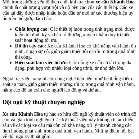
Một trong những yếu tố then chốt khi lựa chọn
xe cẩu Khánh Hòa
chính là chất lượng vượt trội và độ bền cao của các thiết bị. Các xe
cẩu tại đây được nhập khẩu hoặc đầu tư mới từ các thương hiệu uy
tín trên thế giới, đảm bảo:
Chất lượng cao
: Các thiết bị luôn trong tình trạng mới, được
kiểm tra định kỳ và bảo trì thường xuyên nhằm duy trì hiệu
suất hoạt động tối ưu.
Độ tin cậy cao
: Xe cẩu Khánh Hòa có khả năng vận hành ổn
định, ít gặp sự cố, giúp giảm thiểu tối đa rủi ro trong quá trình
thi công.
Hiệu suất làm việc tối ưu
: Các dòng xe cẩu có tải trọng đa
dạng, phù hợp với nhiều loại công trình, từ nhỏ đến lớn.
Ngoài ra, việc trang bị các công nghệ tiên tiến, như hệ thống kiểm
soát an toàn, giúp giảm thiểu những rủi ro trong quá trình vận hành,
nâng cao độ an toàn cho người lao động và dự án.
Đội ngũ kỹ thuật chuyên nghiệp
Xe cẩu Khánh Hòa
tự hào sở hữu đội ngũ kỹ thuật viên có trình độ
cao và giàu kinh nghiệm. Các kỹ thuật viên này không chỉ am hiểu
sâu về các loại xe cẩu mà còn có khả năng xử lý nhanh chóng các
tình huống phát sinh trong quá trình vận hành. Những điểm nổi bật
về đội ngũ kỹ thuật gồm: