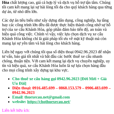
Hòa
chất lượng cao, giá cả hợp lý và dịch vụ hỗ trợ tận tâm. Chúng
tôi cam kết mang lại sự hài lòng tối đa cho quý khách hàng qua từng
dự án, từ nhỏ đến lớn.
Các dự án tiêu biểu như xây dựng dân dụng, công nghiệp, hạ tầng
hay các công trình lớn đều đã được thực hiện thành công nhờ sự hỗ
trợ của xe cẩu Khánh Hòa, góp phần đảm bảo tiến độ, an toàn và
hiệu quả công việc. Chính vì vậy, việc lựa chọn dịch vụ xe cẩu
Khánh Hòa không chỉ là giải pháp tối ưu về mặt kỹ thuật mà còn
mang lại sự yên tâm và hài lòng cho khách hàng.
Liên hệ ngay với chúng tôi qua số điện thoại 0942.96.2023 để nhận
tư vấn, báo giá tốt nhất và bắt đầu các bước thuê xe cẩu nhanh
chóng, thuận tiện. Với cam kết mang lại dịch vụ chuyên nghiệp, uy
tín và hiệu quả, xe cẩu Khánh Hòa luôn là sự lựa chọn hàng đầu
cho mọi công trình xây dựng tại khu vực.
Cho thuê xe cẩu hàng gọi 0942.96.2023 [Đời Mới + Giá
Ưu Đãi]
Điện thoại: 0916.485.699 – 0868.153.579 – 0906.483.699 –
0942.96.2023
Email
:
thuexecau.net@gmail.com
website:
https://chothuexecau.net/
Liên kết hữu ích: