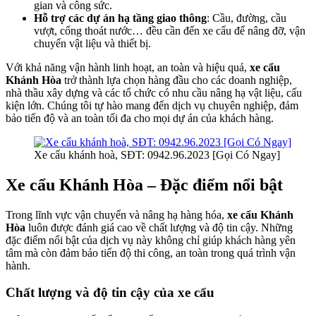
gian và công sức.
Hỗ trợ các dự án hạ tầng giao thông
: Cầu, đường, cầu
vượt, cống thoát nước… đều cần đến xe cẩu để nâng đỡ, vận
chuyển vật liệu và thiết bị.
Với khả năng vận hành linh hoạt, an toàn và hiệu quả,
xe cẩu
Khánh Hòa
trở thành lựa chọn hàng đầu cho các doanh nghiệp,
nhà thầu xây dựng và các tổ chức có nhu cầu nâng hạ vật liệu, cấu
kiện lớn. Chúng tôi tự hào mang đến dịch vụ chuyên nghiệp, đảm
bảo tiến độ và an toàn tối đa cho mọi dự án của khách hàng.
Xe cẩu khánh hoà, SĐT: 0942.96.2023 [Gọi Có Ngay]
Xe cẩu Khánh Hòa – Đặc điểm nổi bật
Trong lĩnh vực vận chuyển và nâng hạ hàng hóa,
xe cẩu Khánh
Hòa
luôn được đánh giá cao về chất lượng và độ tin cậy. Những
đặc điểm nổi bật của dịch vụ này không chỉ giúp khách hàng yên
tâm mà còn đảm bảo tiến độ thi công, an toàn trong quá trình vận
hành.
Chất lượng và độ tin cậy của xe cẩu