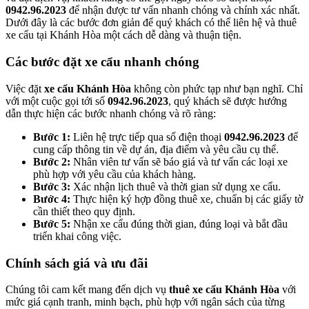
0942.96.2023
để nhận được tư vấn nhanh chóng và chính xác nhất.
Dưới đây là các bước đơn giản để quý khách có thể liên hệ và thuê
xe cẩu tại Khánh Hòa một cách dễ dàng và thuận tiện.
Các bước đặt xe cẩu nhanh chóng
Việc đặt
xe cẩu Khánh Hòa
không còn phức tạp như bạn nghĩ. Chỉ
với một cuộc gọi tới số
0942.96.2023
, quý khách sẽ được hướng
dẫn thực hiện các bước nhanh chóng và rõ ràng:
Bước 1:
Liên hệ trực tiếp qua số điện thoại
0942.96.2023
để
cung cấp thông tin về dự án, địa điểm và yêu cầu cụ thể.
Bước 2:
Nhân viên tư vấn sẽ báo giá và tư vấn các loại xe
phù hợp với yêu cầu của khách hàng.
Bước 3:
Xác nhận lịch thuê và thời gian sử dụng xe cẩu.
Bước 4:
Thực hiện ký hợp đồng thuê xe, chuẩn bị các giấy tờ
cần thiết theo quy định.
Bước 5:
Nhận xe cẩu đúng thời gian, đúng loại và bắt đầu
triển khai công việc.
Chính sách giá và ưu đãi
Chúng tôi cam kết mang đến dịch vụ
thuê xe cẩu Khánh Hòa
với
mức giá cạnh tranh, minh bạch, phù hợp với ngân sách của từng