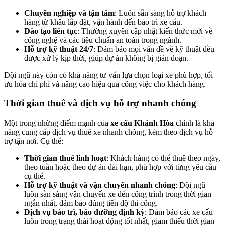
Chuyên nghiệp và tận tâm
: Luôn sẵn sàng hỗ trợ khách
hàng từ khâu lắp đặt, vận hành đến bảo trì xe cẩu.
Đào tạo liên tục
: Thường xuyên cập nhật kiến thức mới về
công nghệ và các tiêu chuẩn an toàn trong ngành.
Hỗ trợ kỹ thuật 24/7
: Đảm bảo mọi vấn đề về kỹ thuật đều
được xử lý kịp thời, giúp dự án không bị gián đoạn.
Đội ngũ này còn có khả năng tư vấn lựa chọn loại xe phù hợp, tối
ưu hóa chi phí và nâng cao hiệu quả công việc cho khách hàng.
Thời gian thuê và dịch vụ hỗ trợ nhanh chóng
Một trong những điểm mạnh của
xe cẩu Khánh Hòa
chính là khả
năng cung cấp dịch vụ thuê xe nhanh chóng, kèm theo dịch vụ hỗ
trợ tận nơi. Cụ thể:
Thời gian thuê linh hoạt
: Khách hàng có thể thuê theo ngày,
theo tuần hoặc theo dự án dài hạn, phù hợp với từng yêu cầu
cụ thể.
Hỗ trợ kỹ thuật và vận chuyển nhanh chóng
: Đội ngũ
luôn sẵn sàng vận chuyển xe đến công trình trong thời gian
ngắn nhất, đảm bảo đúng tiến độ thi công.
Dịch vụ bảo trì, bảo dưỡng định kỳ
: Đảm bảo các xe cẩu
luôn trong trạng thái hoạt động tốt nhất, giảm thiểu thời gian