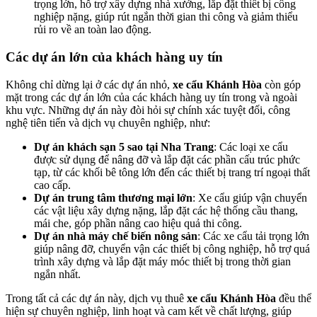
trọng lớn, hỗ trợ xây dựng nhà xưởng, lắp đặt thiết bị công
nghiệp nặng, giúp rút ngắn thời gian thi công và giảm thiểu
rủi ro về an toàn lao động.
Các dự án lớn của khách hàng uy tín
Không chỉ dừng lại ở các dự án nhỏ,
xe cẩu Khánh Hòa
còn góp
mặt trong các dự án lớn của các khách hàng uy tín trong và ngoài
khu vực. Những dự án này đòi hỏi sự chính xác tuyệt đối, công
nghệ tiên tiến và dịch vụ chuyên nghiệp, như:
Dự án khách sạn 5 sao tại Nha Trang
: Các loại xe cẩu
được sử dụng để nâng đỡ và lắp đặt các phần cấu trúc phức
tạp, từ các khối bê tông lớn đến các thiết bị trang trí ngoại thất
cao cấp.
Dự án trung tâm thương mại lớn
: Xe cẩu giúp vận chuyển
các vật liệu xây dựng nặng, lắp đặt các hệ thống cầu thang,
mái che, góp phần nâng cao hiệu quả thi công.
Dự án nhà máy chế biến nông sản
: Các xe cẩu tải trọng lớn
giúp nâng đỡ, chuyển vận các thiết bị công nghiệp, hỗ trợ quá
trình xây dựng và lắp đặt máy móc thiết bị trong thời gian
ngắn nhất.
Trong tất cả các dự án này, dịch vụ thuê
xe cẩu Khánh Hòa
đều thể
hiện sự chuyên nghiệp, linh hoạt và cam kết về chất lượng, giúp