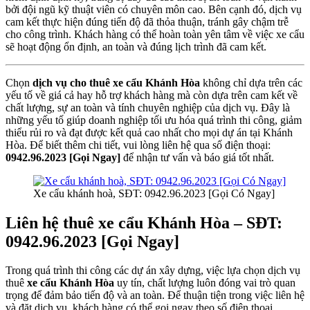
bởi đội ngũ kỹ thuật viên có chuyên môn cao. Bên cạnh đó, dịch vụ
cam kết thực hiện đúng tiến độ đã thỏa thuận, tránh gây chậm trễ
cho công trình. Khách hàng có thể hoàn toàn yên tâm về việc xe cẩu
sẽ hoạt động ổn định, an toàn và đúng lịch trình đã cam kết.
Chọn
dịch vụ cho thuê xe cẩu Khánh Hòa
không chỉ dựa trên các
yếu tố về giá cả hay hỗ trợ khách hàng mà còn dựa trên cam kết về
chất lượng, sự an toàn và tính chuyên nghiệp của dịch vụ. Đây là
những yếu tố giúp doanh nghiệp tối ưu hóa quá trình thi công, giảm
thiểu rủi ro và đạt được kết quả cao nhất cho mọi dự án tại Khánh
Hòa. Để biết thêm chi tiết, vui lòng liên hệ qua số điện thoại:
0942.96.2023 [Gọi Ngay]
để nhận tư vấn và báo giá tốt nhất.
Xe cẩu khánh hoà, SĐT: 0942.96.2023 [Gọi Có Ngay]
Liên hệ thuê xe cẩu Khánh Hòa – SĐT:
0942.96.2023 [Gọi Ngay]
Trong quá trình thi công các dự án xây dựng, việc lựa chọn dịch vụ
thuê
xe cẩu Khánh Hòa
uy tín, chất lượng luôn đóng vai trò quan
trọng để đảm bảo tiến độ và an toàn. Để thuận tiện trong việc liên hệ
và đặt dịch vụ, khách hàng có thể gọi ngay theo số điện thoại