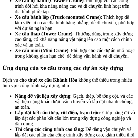
Xe cẩu tự hành (Crawler Crane)
: Phù hợp với các công
trình đòi hỏi khả năng nâng cao và di chuyển linh hoạt trên
địa hình phức tạp.
Xe cẩu bánh lốp (Truck-mounted Crane)
: Thích hợp để
làm việc trên các địa hình bằng phẳng, dễ di chuyển, phù hợp
với dự án ngắn hạn.
Xe cẩu tháp (Tower Crane)
: Thường dùng trong xây dựng
cao tầng, có khả năng nâng vật nặng lên cao một cách chính
xác và an toàn.
Xe cẩu mini (Mini Crane)
: Phù hợp cho các dự án nhỏ hoặc
trong không gian hạn chế, dễ dàng vận hành và di chuyển.
Ứng dụng của xe cẩu trong các dự án xây dựng
Dịch vụ
cho thuê xe cẩu Khánh Hòa
không thể thiếu trong nhiều
lĩnh vực công trình xây dựng, như:
Nâng đỡ vật liệu xây dựng
: Gạch, thép, bê tông cột, và các
vật liệu nặng khác được vận chuyển và lắp đặt nhanh chóng,
an toàn.
Lắp đặt kết cấu thép, cột điện, trạm trộn
: Giúp nâng đỡ và
lắp đặt các phần kết cấu lớn trong xây dựng công nghiệp và
dân dụng.
Thi công các công trình cao tầng
: Dễ dàng vận chuyển và
lắp đặt các phần của công trình xây dựng cao, giảm thiểu thời