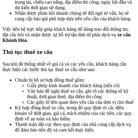
trọng tải, chiều cao nâng, địa điểm thi công, ngày bắt đầu và
dự kiến thời gian sử dụng.
Nhận được phản hồi nhanh chóng từ đội ngũ tư vấn, họ sẽ
cung cấp báo giá phù hợp dựa trên yêu cầu của khách hàng.
Việc liên hệ trực tiếp giúp khách hàng dễ dàng trao đổi thông tin,
đặt câu hỏi và nhận được sự hỗ trợ tận tình từ phía dịch vụ
xe cẩu
Khánh Hòa
.
Thủ tục thuê xe cẩu
Sau khi đã thống nhất về giá cả và các yêu cầu, khách hàng cần
thực hiện các bước thủ tục thuê xe cẩu như sau:
Chuẩn bị hồ sơ hợp đồng thuê gồm:
Giấy phép kinh doanh của khách hàng (nếu có)
Văn bản đề nghị thuê xe cẩu, ghi rõ các thông số kỹ
thuật, thời gian thuê, địa điểm thi công
Các giấy tờ liên quan theo yêu cầu của đơn vị cho thuê
Ký hợp đồng thuê xe cẩu, trong đó quy định rõ các điều
khoản về thời gian, giá cả, trách nhiệm của các bên, các quy
định về an toàn và bảo hiểm.
Thanh toán đặt cọc theo quy định của nhà cung cấp dịch vụ
để đảm bảo tiến độ và cam kết thực hiện.